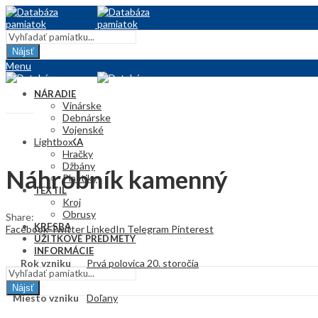
Nájsť
Menu
NÁRADIE
Vinárske
Debnárske
Vojenské
Lightbox
KERAMIKA
Hračky
Džbány
Náhrobník kamenný
Plastiky
TEXTIL
Kroj
Obrusy
Share:
KRESBA
Facebook
Twitter
LinkedIn
Telegram
Pinterest
ÚŽITKOVÉ PREDMETY
INFORMÁCIE
Rok vzniku
Prvá polovica 20. storočia
Nájsť
Miesto vzniku
Doľany