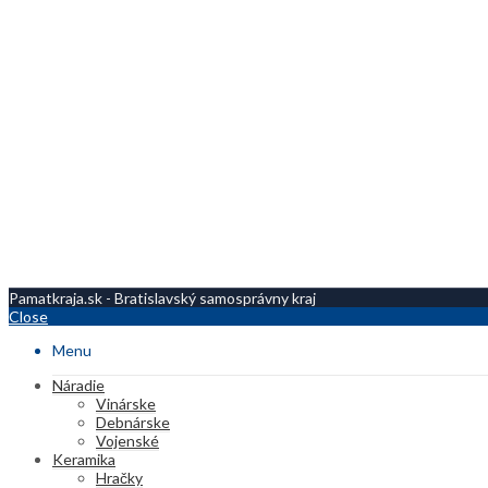
Pamatkraja.sk - Bratislavský samosprávny kraj
Close
Menu
Náradie
Vinárske
Debnárske
Vojenské
Keramika
Hračky