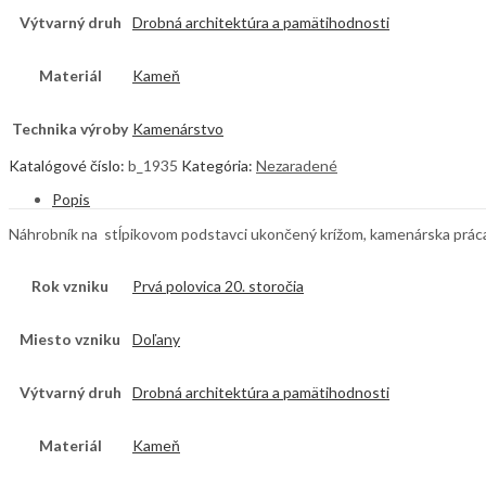
Výtvarný druh
Drobná architektúra a pamätihodnosti
Materiál
Kameň
Technika výroby
Kamenárstvo
Katalógové číslo:
b_1935
Kategória:
Nezaradené
Popis
Náhrobník na stĺpikovom podstavci ukončený krížom, kamenárska práca, 
Rok vzniku
Prvá polovica 20. storočia
Miesto vzniku
Doľany
Výtvarný druh
Drobná architektúra a pamätihodnosti
Materiál
Kameň