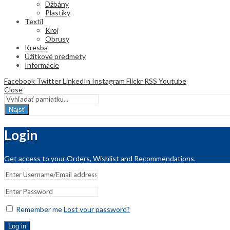
Džbány
Plastiky
Textil
Kroj
Obrusy
Kresba
Úžitkové predmety
Informácie
Facebook
Twitter
LinkedIn
Instagram
Flickr
RSS
Youtube
Close
Nájsť
Login
Get access to your Orders, Wishlist and Recommendations.
Remember me
Lost your password?
Log in