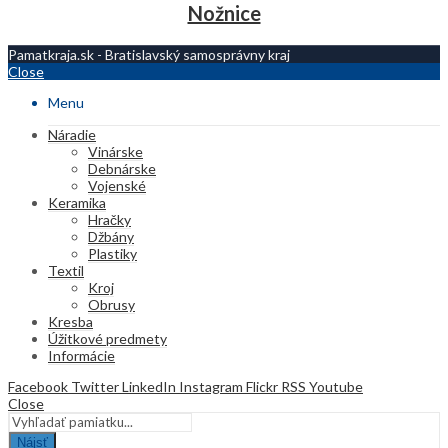
Nožnice
Pamatkraja.sk - Bratislavský samosprávny kraj
Close
Menu
Náradie
Vinárske
Debnárske
Vojenské
Keramika
Hračky
Džbány
Plastiky
Textil
Kroj
Obrusy
Kresba
Úžitkové predmety
Informácie
Facebook
Twitter
LinkedIn
Instagram
Flickr
RSS
Youtube
Close
Nájsť