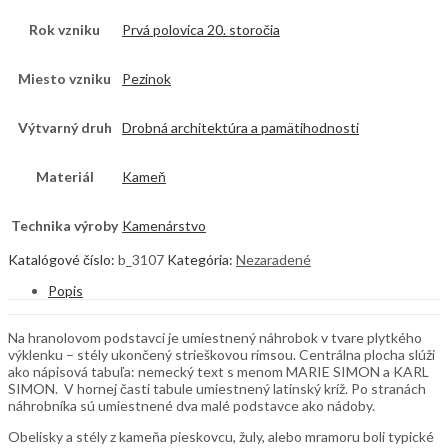
Rok vzniku
Prvá polovica 20. storočia
Miesto vzniku
Pezinok
Výtvarný druh
Drobná architektúra a pamätihodnosti
Materiál
Kameň
Technika výroby
Kamenárstvo
Katalógové číslo:
b_3107
Kategória:
Nezaradené
Popis
Na hranolovom podstavci je umiestnený náhrobok v tvare plytkého
výklenku – stély ukončený strieškovou rímsou. Centrálna plocha slúži
ako nápisová tabuľa: nemecký text s menom MARIE SIMON a KARL
SIMON. V hornej časti tabule umiestnený latinský kríž. Po stranách
náhrobníka sú umiestnené dva malé podstavce ako nádoby.
Obelisky a stély z kameňa pieskovcu, žuly, alebo mramoru boli typické