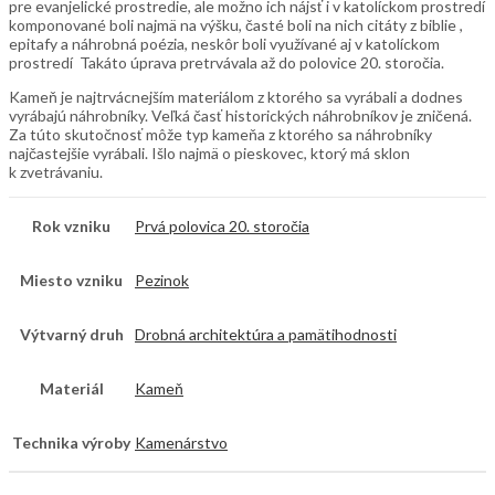
pre evanjelické prostredie, ale možno ich nájsť i v katolíckom prostredí
komponované boli najmä na výšku, časté boli na nich citáty z biblie ,
epitafy a náhrobná poézia, neskôr boli využívané aj v katolíckom
prostredí Takáto úprava pretrvávala až do polovice 20. storočia.
Kameň je najtrvácnejším materiálom z ktorého sa vyrábali a dodnes
vyrábajú náhrobníky. Veľká časť historických náhrobníkov je zničená.
Za túto skutočnosť môže typ kameňa z ktorého sa náhrobníky
najčastejšie vyrábali. Išlo najmä o pieskovec, ktorý má sklon
k zvetrávaniu.
Rok vzniku
Prvá polovica 20. storočia
Miesto vzniku
Pezinok
Výtvarný druh
Drobná architektúra a pamätihodnosti
Materiál
Kameň
Technika výroby
Kamenárstvo