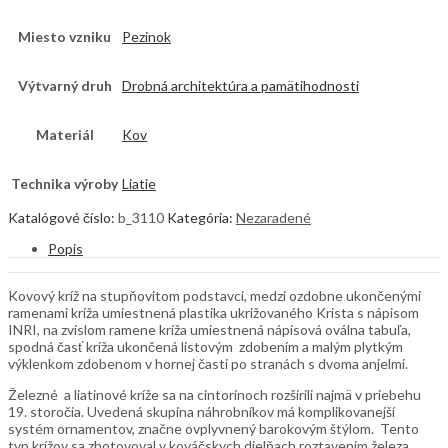
Miesto vzniku
Pezinok
Výtvarný druh
Drobná architektúra a pamätihodnosti
Materiál
Kov
Technika výroby
Liatie
Katalógové číslo:
b_3110
Kategória:
Nezaradené
Popis
Kovový kríž na stupňovitom podstavci, medzi ozdobne ukončenými
ramenami kríža umiestnená plastika ukrižovaného Krista s nápisom
INRI, na zvislom ramene kríža umiestnená nápisová oválna tabuľa,
spodná časť kríža ukončená listovým zdobením a malým plytkým
výklenkom zdobenom v hornej časti po stranách s dvoma anjelmi.
Železné a liatinové kríže sa na cintorínoch rozšírili najmä v priebehu
19. storočia. Uvedená skupina náhrobníkov má komplikovanejší
systém ornamentov, značne ovplyvnený barokovým štýlom. Tento
typ krížov sa zhotovoval v kováčskych dielňach roztavením železa,