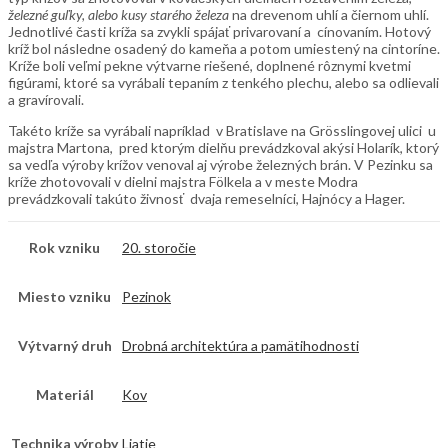
železné guľky, alebo kusy starého železa
na drevenom uhlí a čiernom uhlí.
Jednotlivé časti kríža sa zvykli spájať privarovaní a cínovaním. Hotový
kríž bol následne osadený do kameňa a potom umiestený na cintoríne.
Kríže boli veľmi pekne výtvarne riešené, doplnené rôznymi kvetmi
figúrami, ktoré sa vyrábali tepaním z tenkého plechu, alebo sa odlievali
a gravírovali.
Takéto kríže sa vyrábali napríklad v Bratislave na Grösslingovej ulici u
majstra Martona, pred ktorým dielňu prevádzkoval akýsi Holarík, ktorý
sa vedľa výroby krížov venoval aj výrobe železných brán. V Pezinku sa
kríže zhotovovali v dielni majstra Fölkela a v meste Modra
prevádzkovali takúto živnosť dvaja remeselníci, Hajnócy a Hager.
Rok vzniku
20. storočie
Miesto vzniku
Pezinok
Výtvarný druh
Drobná architektúra a pamätihodnosti
Materiál
Kov
Technika výroby
Liatie