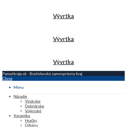
Vývrtka
Vývrtka
Vývrtka
Pamatkraja.sk - Bratislavský samosprávny kraj
Close
Menu
Náradie
Vinárske
Debnárske
Vojenské
Keramika
Hračky
Džbány