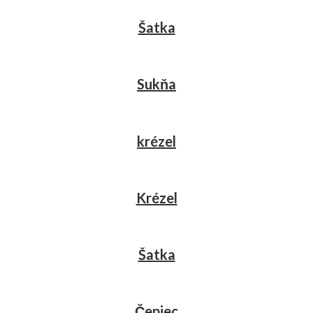
Šatka
Sukňa
krézel
Krézel
Šatka
Čepiec