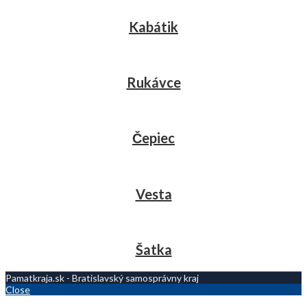
Kabátik
Rukávce
Čepiec
Vesta
Šatka
Pamatkraja.sk - Bratislavský samosprávny kraj
Close