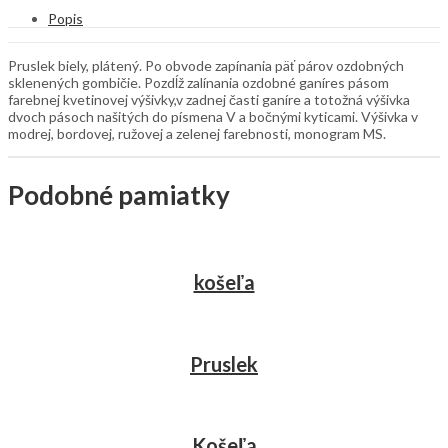
Popis
Pruslek biely, plátený. Po obvode zapínania päť párov ozdobných
sklenených gombičie. Pozdĺž zalínania ozdobné ganíres pásom
farebnej kvetinovej výšivky,v zadnej časti ganíre a totožná výšivka
dvoch pásoch našitých do písmena V a bočnými kyticami. Výšivka v
modrej, bordovej, ružovej a zelenej farebnosti, monogram MS.
Podobné pamiatky
košeľa
Pruslek
Košeľa