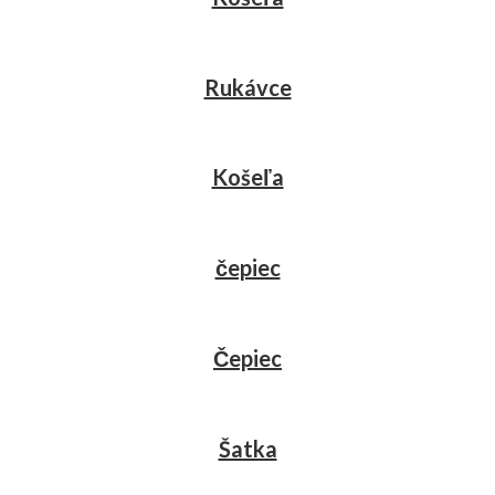
Rukávce
Košeľa
čepiec
Čepiec
Šatka