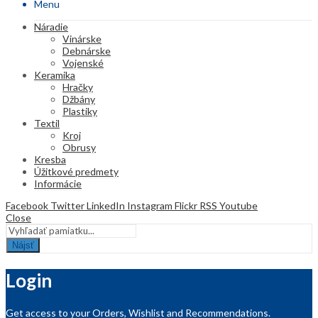
Menu
Náradie
Vinárske
Debnárske
Vojenské
Keramika
Hračky
Džbány
Plastiky
Textil
Kroj
Obrusy
Kresba
Úžitkové predmety
Informácie
Facebook
Twitter
LinkedIn
Instagram
Flickr
RSS
Youtube
Close
Nájsť
Login
Get access to your Orders, Wishlist and Recommendations.