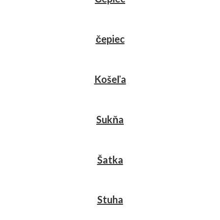
čepiec
Košeľa
Sukňa
Šatka
Stuha