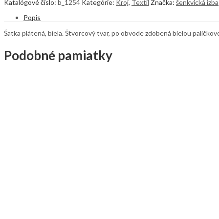
Katalógové číslo:
b_1254
Kategórie:
Kroj
,
Textil
Značka:
šenkvická izba
Popis
Šatka plátená, biela. Štvorcový tvar, po obvode zdobená bielou paličkov
Podobné pamiatky