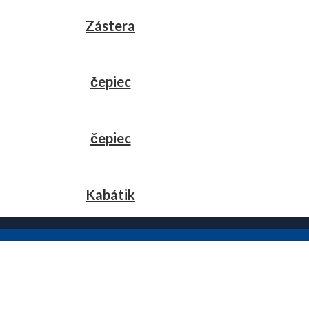
Zástera
čepiec
čepiec
Kabátik