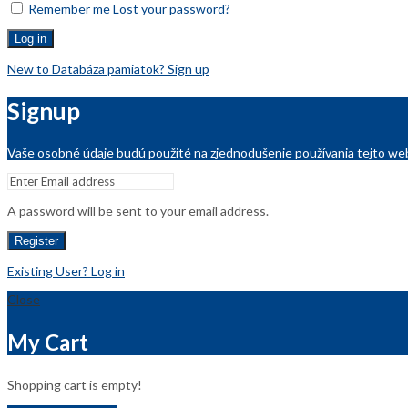
Remember me
Lost your password?
Log in
New to Databáza pamiatok? Sign up
Signup
Vaše osobné údaje budú použité na zjednodušenie používania tejto web
A password will be sent to your email address.
Register
Existing User? Log in
Close
My Cart
Shopping cart is empty!