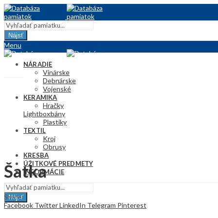
Nájsť
Menu
NÁRADIE
Vinárske
Debnárske
Vojenské
KERAMIKA
Hračky
Lightbox
Džbány
Plastiky
TEXTIL
Kroj
Obrusy
KRESBA
ÚŽITKOVÉ PREDMETY
Šatka
INFORMÁCIE
Share:
Nájsť
Facebook
Twitter
LinkedIn
Telegram
Pinterest