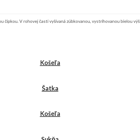
ou čipkou. V rohovej časti vyšívaná zúbkovanou, vystrihovanou bielou výš
Košeľa
Šatka
Košeľa
Sukňa