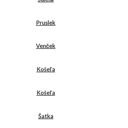
Pruslek
Venček
Košeľa
Košeľa
Šatka