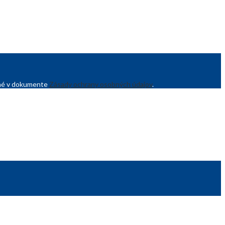
sané v dokumente
Zásady ochrany osobných údajov
.