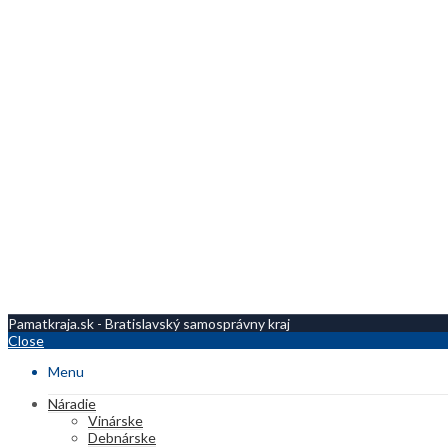
Pamatkraja.sk - Bratislavský samosprávny kraj
Close
Menu
Náradie
Vinárske
Debnárske