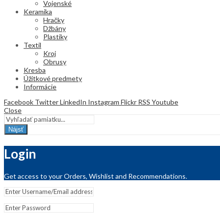
Vojenské
Keramika
Hračky
Džbány
Plastiky
Textil
Kroj
Obrusy
Kresba
Úžitkové predmety
Informácie
Facebook
Twitter
LinkedIn
Instagram
Flickr
RSS
Youtube
Close
Nájsť
Login
Get access to your Orders, Wishlist and Recommendations.