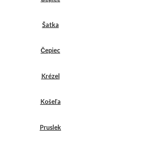
Šatka
Čepiec
Krézel
Košeľa
Pruslek