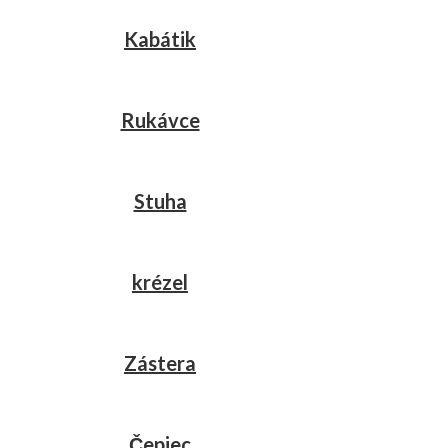
Kabátik
Rukávce
Stuha
krézel
Zástera
Čepiec