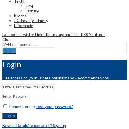
Textil
Kroj
Obrusy
Kresba
Úžitkové predmety
Informácie
Facebook
Twitter
LinkedIn
Instagram
Flickr
RSS
Youtube
Close
Nájsť
Login
Get access to your Orders, Wishlist and Recommendations.
Remember me
Lost your password?
Log in
New to Databáza pamiatok? Sign up