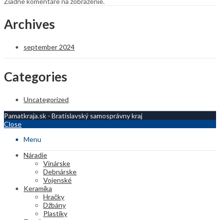
Žiadne komentáre na zobrazenie.
Archives
september 2024
Categories
Uncategorized
Pamatkraja.sk - Bratislavský samosprávny kraj
Close
Menu
Náradie
Vinárske
Debnárske
Vojenské
Keramika
Hračky
Džbány
Plastiky