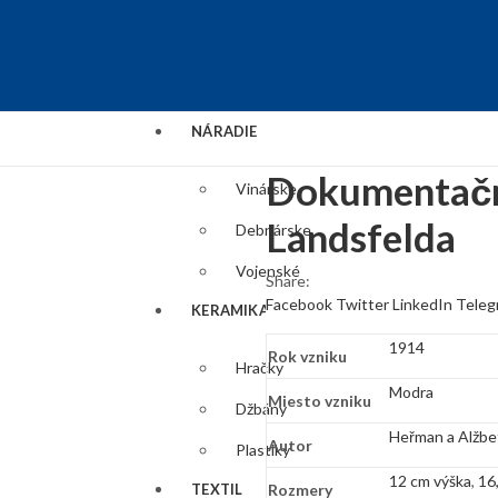
NÁRADIE
Dokumentačn
Vinárske
Landsfelda
Debnárske
Vojenské
Share:
Facebook
Twitter
LinkedIn
Teleg
KERAMIKA
1914
Rok vzniku
Hračky
Modra
Miesto vzniku
Džbány
Heřman a Alžbe
Autor
Plastiky
12 cm výška
,
16
TEXTIL
Rozmery