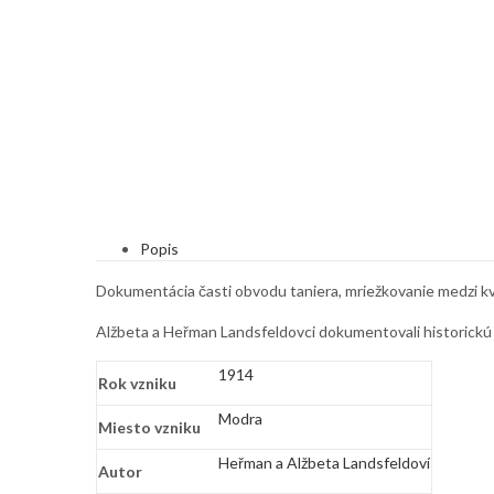
Popis
Dokumentácia časti obvodu taniera, mriežkovanie medzi kv
Alžbeta a Heřman Landsfeldovci dokumentovali historickú k
1914
Rok vzniku
Modra
Miesto vzniku
Heřman a Alžbeta Landsfeldoví
Autor