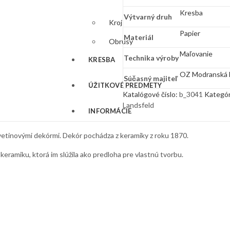
Kresba
Výtvarný druh
Kroj
Papier
Materiál
Obrusy
Maľovanie
Technika výroby
KRESBA
OZ Modranská 
Súčasný majiteľ
ÚŽITKOVÉ PREDMETY
Katalógové číslo:
b_3041
Kategór
Landsfeld
INFORMÁCIE
etinovými dekórmi. Dekór pochádza z keramiky z roku 1870.
eramiku, ktorá im slúžila ako predloha pre vlastnú tvorbu.