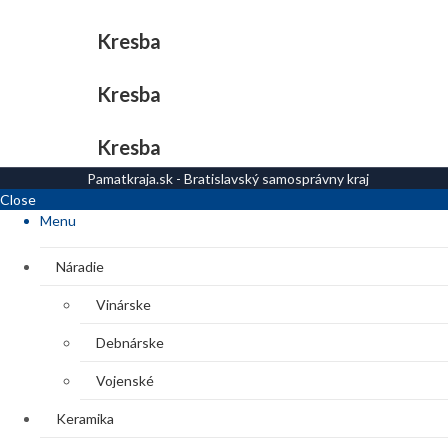
Kresba
Kresba
Kresba
Pamatkraja.sk - Bratislavský samosprávny kraj
Close
Menu
Náradie
Vinárske
Debnárske
Vojenské
Keramika