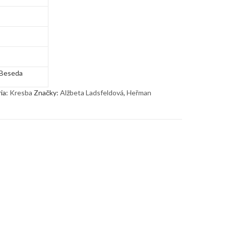
Beseda
ia:
Kresba
Značky:
Alžbeta Ladsfeldová
,
Heřman