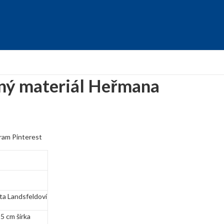
ý materiál Heřmana
ram
Pinterest
ta Landsfeldoví
,5 cm šírka