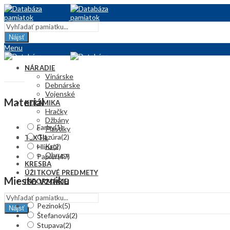
Nájsť
Menu
NÁRADIE
Vinárske
Debnárske
Vojenské
Materiál
KERAMIKA
Hračky
Džbány
Farby
(1)
Plastiky
Glazúra
(2)
TEXTIL
Kroj
Hlina
(2)
Obrusy
Papier
(47)
KRESBA
ÚŽITKOVÉ PREDMETY
Miesto vzniku
INFORMÁCIE
Pezinok
(5)
Nájsť
Štefanová
(2)
Stupava
(2)