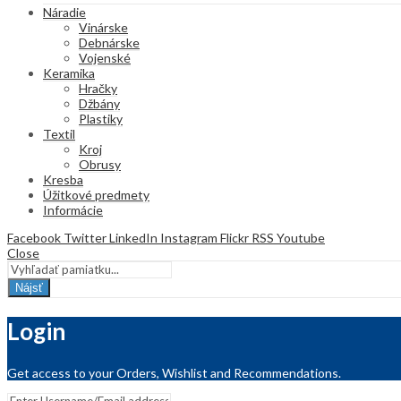
Náradie
Vinárske
Debnárske
Vojenské
Keramika
Hračky
Džbány
Plastiky
Textil
Kroj
Obrusy
Kresba
Úžitkové predmety
Informácie
Facebook
Twitter
LinkedIn
Instagram
Flickr
RSS
Youtube
Close
Nájsť
Login
Get access to your Orders, Wishlist and Recommendations.