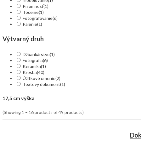
Modelovanie
(1)
Písomnosť
(1)
Točenie
(1)
Fotografovanie
(6)
Pálenie
(1)
Výtvarný druh
Džbankárstvo
(1)
Fotografia
(6)
Keramika
(1)
Kresba
(40)
Úžitkové umenie
(2)
Textový dokument
(1)
17,5 cm výška
(Showing 1 – 16 products of 49 products)
Dok