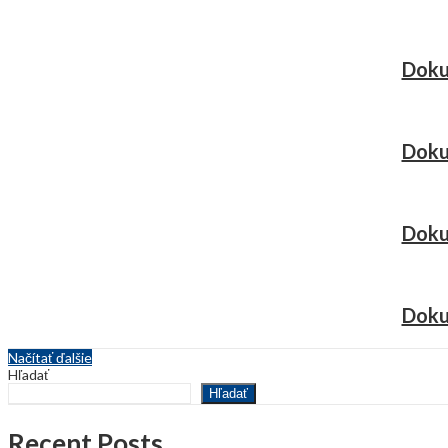
Doku
Doku
Doku
Doku
Načítať ďalšie
Hľadať
Hľadať
Recent Posts