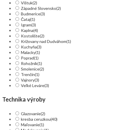
Vištuk
(2)
Západné Slovensko
(2)
Budmerice
(3)
Čataj
(1)
Igram
(3)
Kaplna
(4)
Kostolište
(2)
Križovany nad Dudváhom
(1)
Kuchyňa
(3)
Malacky
(1)
Poprad
(1)
Rohožník
(1)
Smolenice
(2)
Trenčín
(1)
Vajnory
(3)
Veľké Leváre
(3)
Technika výroby
Glazovanie
(2)
kresba ceruzkou
(40)
Maľovanie
(1)