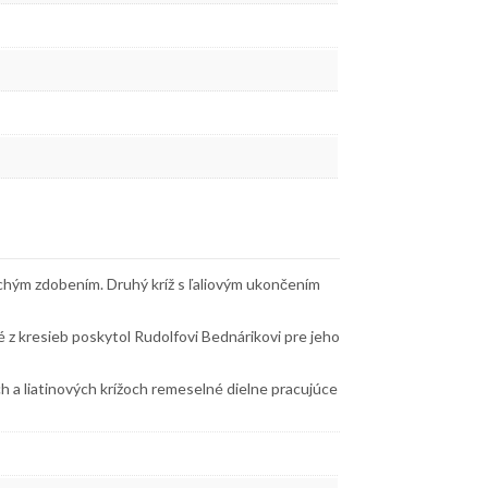
chým zdobením. Druhý kríž s ľaliovým ukončením
z kresieb poskytol Rudolfovi Bednárikovi pre jeho
h a liatinových krížoch remeselné dielne pracujúce