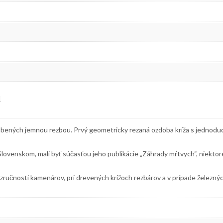
d
bených jemnou rezbou. Prvý geometricky rezaná ozdoba kríža s jednodu
venskom, mali byť súčasťou jeho publikácie „Záhrady mŕtvych“, niektoré 
ručnosti kamenárov, pri drevených krížoch rezbárov a v prípade železnýc