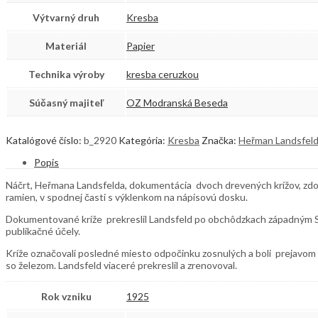
Výtvarný druh
Kresba
Materiál
Papier
Technika výroby
kresba ceruzkou
Súčasný majiteľ
OZ Modranská Beseda
Katalógové číslo:
b_2920
Kategória:
Kresba
Značka:
Heřman Landsfel
Popis
Náčrt, Heřmana Landsfelda, dokumentácia dvoch drevených krížov, zdo
ramien, v spodnej časti s výklenkom na nápisovú dosku.
Dokumentované kríže prekreslil Landsfeld po obchôdzkach západným Slo
publikačné účely.
Kríže označovali posledné miesto odpočinku zosnulých a boli prejavom z
so železom. Landsfeld viaceré prekreslil a zrenovoval.
Rok vzniku
1925