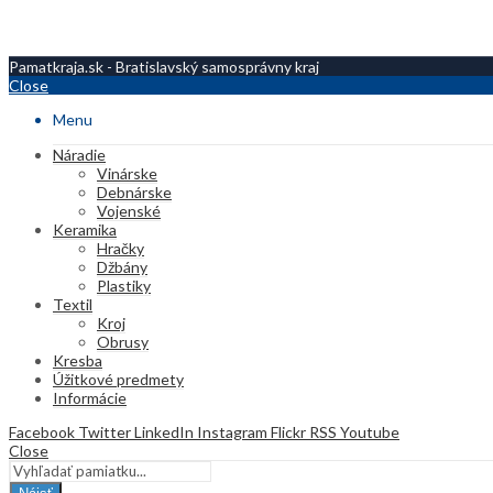
Pamatkraja.sk - Bratislavský samosprávny kraj
Close
Menu
Náradie
Vinárske
Debnárske
Vojenské
Keramika
Hračky
Džbány
Plastiky
Textil
Kroj
Obrusy
Kresba
Úžitkové predmety
Informácie
Facebook
Twitter
LinkedIn
Instagram
Flickr
RSS
Youtube
Close