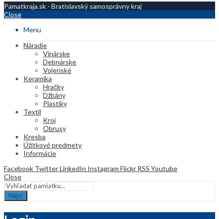
Pamatkraja.sk - Bratislavský samosprávny kraj
Close
Menu
Náradie
Vinárske
Debnárske
Vojenské
Keramika
Hračky
Džbány
Plastiky
Textil
Kroj
Obrusy
Kresba
Úžitkové predmety
Informácie
Facebook
Twitter
LinkedIn
Instagram
Flickr
RSS
Youtube
Close
Nájsť