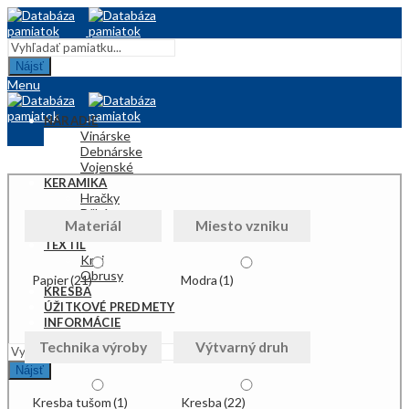
Nájsť
Menu
NÁRADIE
Vinárske
Debnárske
Vojenské
KERAMIKA
Hračky
Džbány
Materiál
Miesto vzniku
Plastiky
TEXTIL
Kroj
Obrusy
Papier
(21)
Modra
(1)
KRESBA
ÚŽITKOVÉ PREDMETY
INFORMÁCIE
Technika výroby
Výtvarný druh
Nájsť
Kresba tušom
(1)
Kresba
(22)