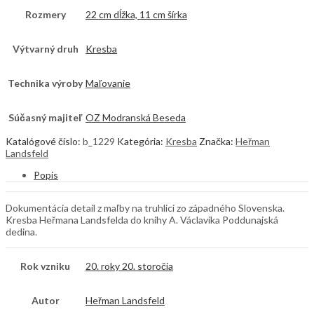
Rozmery
22 cm dĺžka, 11 cm šírka
Výtvarný druh
Kresba
Technika výroby
Maľovanie
Súčasný majiteľ
OZ Modranská Beseda
Katalógové číslo:
b_1229
Kategória:
Kresba
Značka:
Heřman
Landsfeld
Popis
Dokumentácia detail z maľby na truhlici zo západného Slovenska.
Kresba Heřmana Landsfelda do knihy A. Václavíka Poddunajská
dedina.
Rok vzniku
20. roky 20. storočia
Autor
Heřman Landsfeld