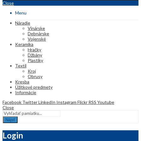
Close
Menu
Náradie
Vinárske
Debnárske
Vojenské
Keramika
Hračky
Džbány
Plastiky
Textil
Kroj
Obrusy
Kresba
Úžitkové predmety
Informácie
Facebook
Twitter
LinkedIn
Instagram
Flickr
RSS
Youtube
Close
Nájsť
Login