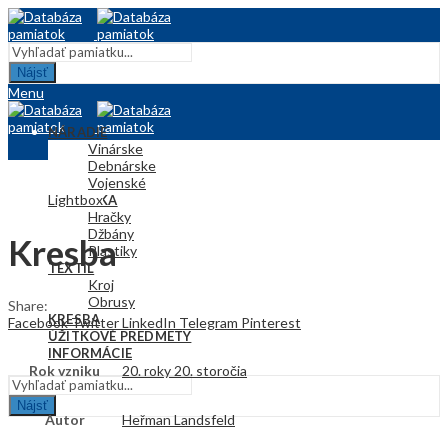
Nájsť
Menu
NÁRADIE
Vinárske
Debnárske
Vojenské
Lightbox
KERAMIKA
Hračky
Džbány
Kresba
Plastiky
TEXTIL
Kroj
Obrusy
Share:
KRESBA
Facebook
Twitter
LinkedIn
Telegram
Pinterest
ÚŽITKOVÉ PREDMETY
INFORMÁCIE
Rok vzniku
20. roky 20. storočia
Nájsť
Autor
Heřman Landsfeld