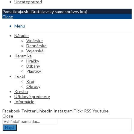
Uncategorized
Pamatkraja.sk - Bratislavský samosprávny kraj
Close
Menu
Náradie
Vinárske
Debnárske
Vojenské
Keramika
Hračky
Džbány
Plastiky
Textil
Kroj
Obrusy
Kresba
Úžitkové predmety
Informácie
Facebook
Twitter
LinkedIn
Instagram
Flickr
RSS
Youtube
Close
Nájsť