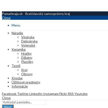
Pamatkraja.sk - Bratislavský samosprávny kraj
Close
Menu
Náradie
Vinárske
Debnárske
Vojenské
Keramika
Hračky
Džbány
Plastiky
Textil
Kroj
Obrusy
Kresba
Úžitkové predmety
Informácie
Facebook
Twitter
LinkedIn
Instagram
Flickr
RSS
Youtube
Close
Nájsť