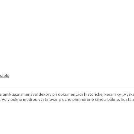
sfeld
k zaznamenával dekóry pri dokumentácii historickej keramiky. „Výška 31 c
Voly pěkně modrou vystínovány, ucho přimněřeně silné a pěkné, hustá zel