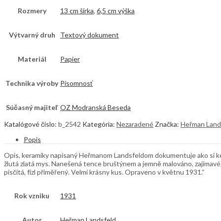
Rozmery
13 cm šírka
,
6,5 cm výška
Výtvarný druh
Textový dokument
Materiál
Papier
Technika výroby
Písomnosť
Súčasný majiteľ
OZ Modranská Beseda
Katalógové číslo:
b_2542
Kategória:
Nezaradené
Značka:
Heřman Land
Popis
Opis, keramiky napísaný Heřmanom Landsfeldom dokumentuje ako si kerami
žlutá zlatá mys. Nanešená tence bruštýnem a jemně malováno, zajímavé. 
písčitá, fízl přiměřený. Velmi krásny kus. Opraveno v květnu 1931.“
Rok vzniku
1931
Autor
Heřman Landsfeld