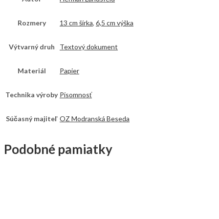
Rozmery
13 cm šírka
,
6,5 cm výška
Výtvarný druh
Textový dokument
Materiál
Papier
Technika výroby
Písomnosť
Súčasný majiteľ
OZ Modranská Beseda
Podobné pamiatky