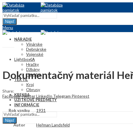
Nájsť
Menu
NÁRADIE
Vinárske
Debnárske
Vojenské
Lightbox
KERAMIKA
Hračky
Džbány
Dokumentačný materiál He
Plastiky
TEXTIL
Kroj
Obrusy
Share:
KRESBA
Facebook
Twitter
LinkedIn
Telegram
Pinterest
ÚŽITKOVÉ PREDMETY
INFORMÁCIE
Rok vzniku
1931
Nájsť
Autor
Heřman Landsfeld