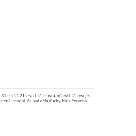
m šíř. 21 krycí bílá. Hustá, pěkná bílá, rysuje,
ená i modrá, fialová dělá ďucky, hlína červená –