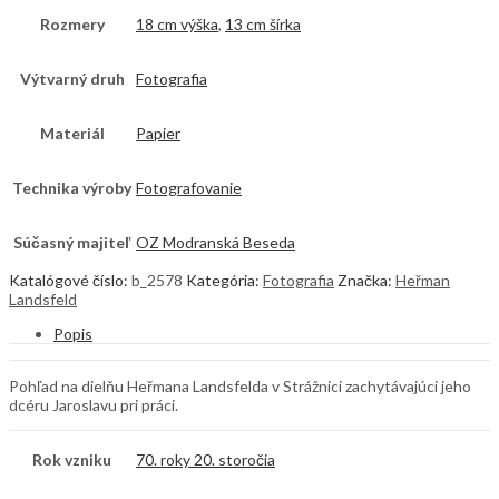
Rozmery
18 cm výška
,
13 cm šírka
Výtvarný druh
Fotografia
Materiál
Papier
Technika výroby
Fotografovanie
Súčasný majiteľ
OZ Modranská Beseda
Katalógové číslo:
b_2578
Kategória:
Fotografia
Značka:
Heřman
Landsfeld
Popis
Pohľad na dielňu Heřmana Landsfelda v Strážnici zachytávajúci jeho
dcéru Jaroslavu pri práci.
Rok vzniku
70. roky 20. storočia