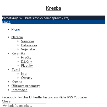
Kresba
Pamatkraja.sk - Bratislavský samosprávny kraj
Close
Menu
Náradie
Vinárske
Debnárske
Vojenské
Keramika
Hračky
Džbány
Plastiky
Textil
Kroj
Obrusy
Kresba
Úžitkové predmety
Informácie
Facebook
Twitter
LinkedIn
Instagram
Flickr
RSS
Youtube
Close