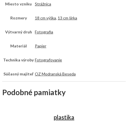
Miesto vzniku
Strážnica
Rozmery
18 cm výška
,
13 cm šírka
Výtvarný druh
Fotografia
Materiál
Papier
Technika výroby
Fotografovanie
Súčasný majiteľ
OZ Modranská Beseda
Podobné pamiatky
plastika