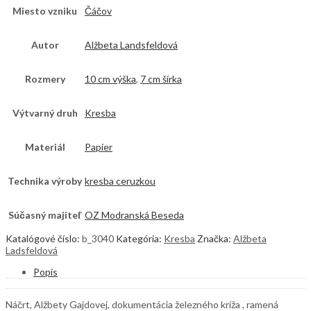
Miesto vzniku
Čáčov
Autor
Alžbeta Landsfeldová
Rozmery
10 cm výška
,
7 cm šírka
Výtvarný druh
Kresba
Materiál
Papier
Technika výroby
kresba ceruzkou
Súčasný majiteľ
OZ Modranská Beseda
Katalógové číslo:
b_3040
Kategória:
Kresba
Značka:
Alžbeta
Ladsfeldová
Popis
Náčrt, Alžbety Gajdovej, dokumentácia železného kríža , ramená