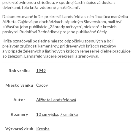
prekryté zvlnenou strieškou, v spodnej časti nápisová doska s
dvierkami, telo kríža zdobené „mašličkami“.
Dokumentované kríže prekreslil Landsfeld a s ním i budúca manželka
Alžbeta Gajdová po obchôdzkach západným Slovenskom, mali byť
súčasťou jeho publikácie „Záhrady mŕtvych“, niektoré z kresieb
poskytol Rudolfovi Bednárikovi pre jeho publikačné účely.
Kríže označovali posledné miesto odpočinku zosnulých a boli
prejavom zručnosti kamenárov, pri drevených krížoch rezbárov
a v prípade železných a liatinových krížoch remeselné dielne pracujúce
so železom. Landsfeld viaceré prekreslil a zrenovoval.
Rok vzniku
1949
Miesto vzniku
Čáčov
Autor
Alžbeta Landsfeldová
Rozmery
10 cm výška
,
7 cm šírka
Výtvarný druh
Kresba