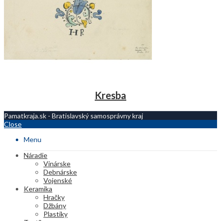
Kresba
Pamatkraja.sk - Bratislavský samosprávny kraj
Close
Menu
Náradie
Vinárske
Debnárske
Vojenské
Keramika
Hračky
Džbány
Plastiky