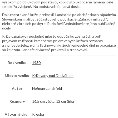
vysokom poloblúkovom podstavci, kopijovito ukončené ramená, celé
telo kríža vybíjané. Na podstavci nápisová doska.
Dokumentované kríže prekreslil Landsfeld po obchôdzkach západným
Slovenskom, mali byť súčasťou jeho publikácie „Záhrady mŕtvych“,
niektoré z kresieb poskytol Rudolfovi Bednárikovi pre jeho publikačné
účely.
Kríže označovali posledné miesto odpočinku zosnulých a boli
prejavom zručnosti kamenárov, pri drevených krížoch rezbárov
a v prípade železných a liatinových krížoch remeselné dielne pracujúce
so železom. Landsfeld viaceré prekreslil a zrenovoval.
Rok vzniku
1930
Miesto vzniku
Križovany nad Dudváhom
Autor
Heřman Landsfeld
Rozmery
16,5 cm výška
,
12 cm šírka
Výtvarný druh
Kresba