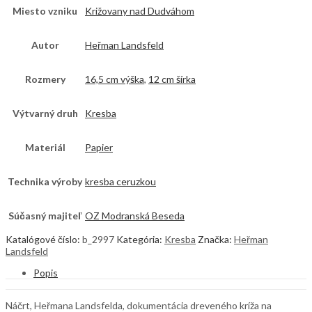
Miesto vzniku
Križovany nad Dudváhom
Autor
Heřman Landsfeld
Rozmery
16,5 cm výška
,
12 cm šírka
Výtvarný druh
Kresba
Materiál
Papier
Technika výroby
kresba ceruzkou
Súčasný majiteľ
OZ Modranská Beseda
Katalógové číslo:
b_2997
Kategória:
Kresba
Značka:
Heřman
Landsfeld
Popis
Náčrt, Heřmana Landsfelda, dokumentácia dreveného kríža na