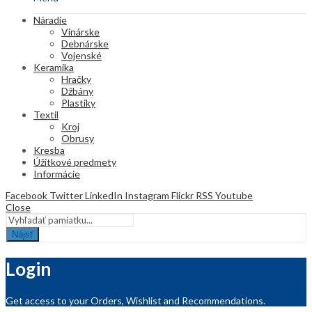
Náradie
Vinárske
Debnárske
Vojenské
Keramika
Hračky
Džbány
Plastiky
Textil
Kroj
Obrusy
Kresba
Úžitkové predmety
Informácie
Facebook
Twitter
LinkedIn
Instagram
Flickr
RSS
Youtube
Close
Nájsť
Login
Get access to your Orders, Wishlist and Recommendations.