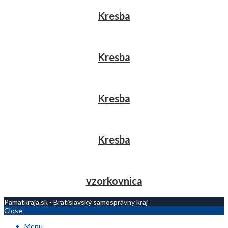
Kresba
Kresba
Kresba
Kresba
vzorkovnica
Pamatkraja.sk - Bratislavský samosprávny kraj
Close
Menu