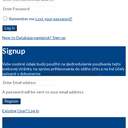
Remember me
Lost your password?
Log in
New to Databáza pamiatok? Sign up
Signup
Vaše osobné údaje budú použité na zjednodušenie používania tejto
webovej stránky, na správu prihlasovania do vášho účtu a na iné účely
opísané v dokumente
Zásady ochrany osobných údajov
.
A password will be sent to your email address.
Register
Existing User? Log in
Close