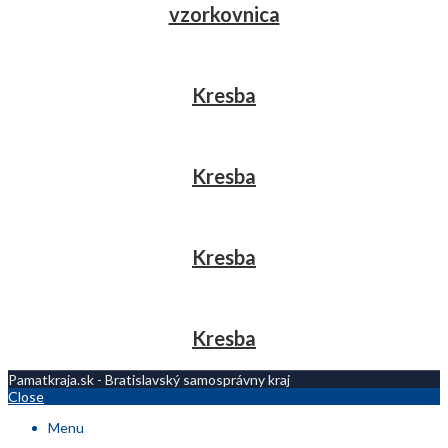
vzorkovnica
Kresba
Kresba
Kresba
Kresba
Pamatkraja.sk - Bratislavský samosprávny kraj
Close
Menu