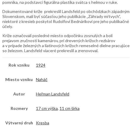
pomníka, na podstavci figurálna plastika svätca s helmou v ruke.
Dokumentované kríže prekreslil Landsfeld po obchôdzkach západným
Slovenskom, mali byť súčasťou jeho publikácie „Záhrady mŕtvych“,
niektoré z kresieb poskytol Rudolfovi Bednárikovi pre jeho publikačné
účely.
Kríže označovali posledné miesto odpočinku zosnulých a boli
prejavom zručnosti kamenárov, pri drevených krížoch rezbárov
a v prípade železných a liatinových krížoch remeselné dielne pracujúce
so železom. Landsfeld viaceré prekreslil a zrenovoval.
Rok vzniku
1924
Miesto vzniku
Naháč
Autor
Heřman Landsfeld
Rozmery
17 cm výška
,
11 cm šírka
Výtvarný druh
Kresba