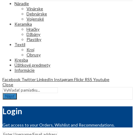
Náradie
Vinárske
Debnárske
Vojenské
Keramika
Hračky
Džbány
Plastiky
Textil
Kroj
Obrusy
Kresba
Úžitkové predmety
Informácie
Facebook
Twitter
LinkedIn
Instagram
Flickr
RSS
Youtube
Close
Nájsť
Login
Get access to your Orders, Wishlist and Recommendations.