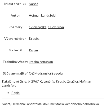
Miesto vzniku
Naháč
Autor
Heřman Landsfeld
Rozmery
17 cm výška
,
11 cm šírka
Výtvarný druh
Kresba
Materiál
Papier
Technika výroby
kresba ceruzkou
Súčasný majiteľ
OZ Modranská Beseda
Katalógové číslo:
b_2967
Kategória:
Kresba
Značka:
Heřman
Landsfeld
Popis
Náčrt, Heřmana Landsfelda, dokumentácia kamenného náhrobníka,