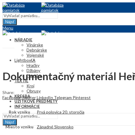
Nájsť
Menu
NÁRADIE
Vinárske
Debnárske
Vojenské
Lightbox
KERAMIKA
Hračky
Džbány
Dokumentačný materiál He
Plastiky
TEXTIL
Kroj
Obrusy
Share:
KRESBA
Facebook
Twitter
LinkedIn
Telegram
Pinterest
ÚŽITKOVÉ PREDMETY
INFORMÁCIE
Rok vzniku
Prvá polovica 20. storočia
Nájsť
Miesto vzniku
Západné Slovensko