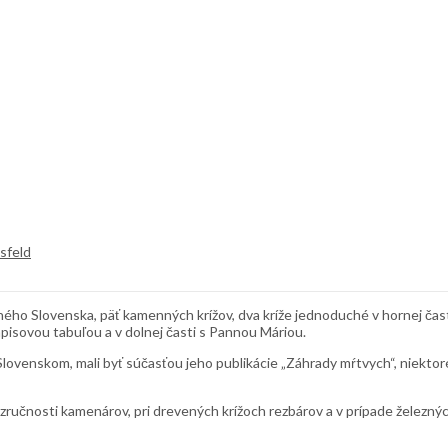
sfeld
ho Slovenska, päť kamenných krížov, dva kríže jednoduché v hornej časti
pisovou tabuľou a v dolnej časti s Pannou Máriou.
venskom, mali byť súčasťou jeho publikácie „Záhrady mŕtvych“, niektoré 
ručnosti kamenárov, pri drevených krížoch rezbárov a v prípade železnýc