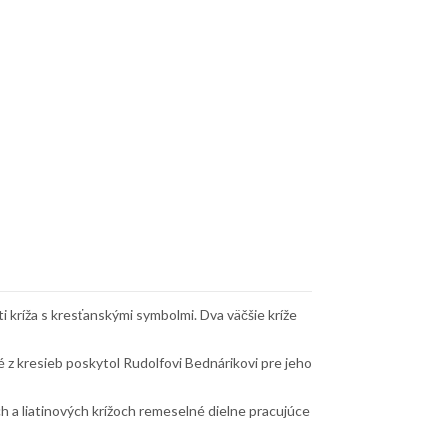
 kríža s kresťanskými symbolmi. Dva väčšie kríže
z kresieb poskytol Rudolfovi Bednárikovi pre jeho
h a liatinových krížoch remeselné dielne pracujúce