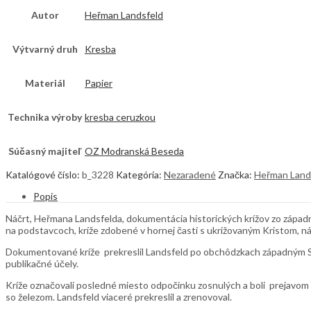
Autor
Heřman Landsfeld
Výtvarný druh
Kresba
Materiál
Papier
Technika výroby
kresba ceruzkou
Súčasný majiteľ
OZ Modranská Beseda
Katalógové číslo:
b_3228
Kategória:
Nezaradené
Značka:
Heřman Land
Popis
Náčrt, Heřmana Landsfelda, dokumentácia historických krížov zo západné
na podstavcoch, kríže zdobené v hornej časti s ukrižovaným Kristom, ná
Dokumentované kríže prekreslil Landsfeld po obchôdzkach západným Slo
publikačné účely.
Kríže označovali posledné miesto odpočinku zosnulých a boli prejavom z
so železom. Landsfeld viaceré prekreslil a zrenovoval.