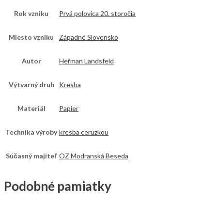
Rok vzniku
Prvá polovica 20. storočia
Miesto vzniku
Západné Slovensko
Autor
Heřman Landsfeld
Výtvarný druh
Kresba
Materiál
Papier
Technika výroby
kresba ceruzkou
Súčasný majiteľ
OZ Modranská Beseda
Podobné pamiatky