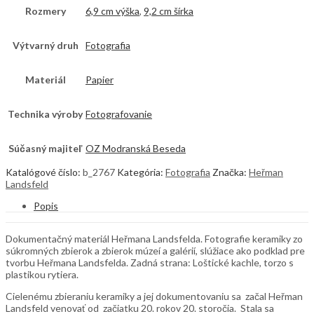
Rozmery
6,9 cm výška
,
9,2 cm šírka
Výtvarný druh
Fotografia
Materiál
Papier
Technika výroby
Fotografovanie
Súčasný majiteľ
OZ Modranská Beseda
Katalógové číslo:
b_2767
Kategória:
Fotografia
Značka:
Heřman
Landsfeld
Popis
Dokumentačný materiál Heřmana Landsfelda. Fotografie keramiky zo
súkromných zbierok a zbierok múzeí a galérií, slúžiace ako podklad pre
tvorbu Heřmana Landsfelda. Zadná strana: Loštické kachle, torzo s
plastikou rytiera.
Cielenému zbieraniu keramiky a jej dokumentovaniu sa začal Heřman
Landsfeld venovať od začiatku 20. rokov 20. storočia. Stala sa