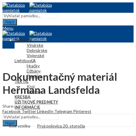
Nájsť
Menu
NÁRADIE
Vinárske
Debnárske
Vojenské
Lightbox
KERAMIKA
Hračky
Džbány
Dokumentačný materiál
Plastiky
TEXTIL
Heřmana Landsfelda
Kroj
Obrusy
KRESBA
ÚŽITKOVÉ PREDMETY
Share:
INFORMÁCIE
Facebook
Twitter
LinkedIn
Telegram
Pinterest
Nájsť
Rok vzniku
Prvá polovica 20. storočia