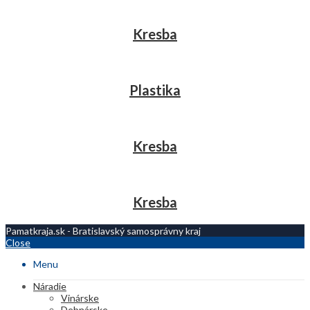
Kresba
Plastika
Kresba
Kresba
Pamatkraja.sk - Bratislavský samosprávny kraj
Close
Menu
Náradie
Vinárske
Debnárske