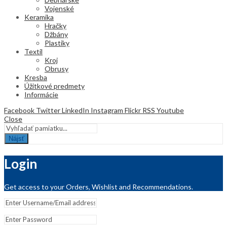
Vojenské
Keramika
Hračky
Džbány
Plastiky
Textil
Kroj
Obrusy
Kresba
Úžitkové predmety
Informácie
Facebook
Twitter
LinkedIn
Instagram
Flickr
RSS
Youtube
Close
Nájsť
Login
Get access to your Orders, Wishlist and Recommendations.