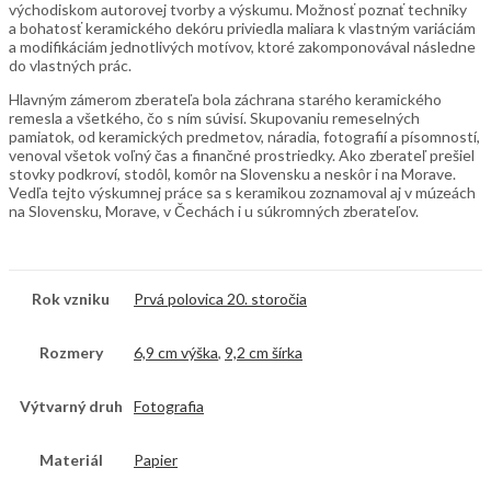
východiskom autorovej tvorby a výskumu. Možnosť poznať techniky
a bohatosť keramického dekóru priviedla maliara k vlastným variáciám
a modifikáciám jednotlivých motívov, ktoré zakomponovával následne
do vlastných prác.
Hlavným zámerom zberateľa bola záchrana starého keramického
remesla a všetkého, čo s ním súvisí. Skupovaniu remeselných
pamiatok, od keramických predmetov, náradia, fotografií a písomností,
venoval všetok voľný čas a finančné prostriedky. Ako zberateľ prešiel
stovky podkroví, stodôl, komôr na Slovensku a neskôr i na Morave.
Vedľa tejto výskumnej práce sa s keramikou zoznamoval aj v múzeách
na Slovensku, Morave, v Čechách i u súkromných zberateľov.
Rok vzniku
Prvá polovica 20. storočia
Rozmery
6,9 cm výška
,
9,2 cm šírka
Výtvarný druh
Fotografia
Materiál
Papier