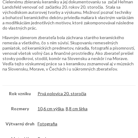
Cielenému zbieraniu keramiky a jej dokumentovaniu sa začal Heřman
Landsfeld venovať od začiatku 20. rokov 20. storočia. Stala sa
východiskom autorovej tvorby a výskumu. Možnosť poznať techniky
a bohatosť keramického dekóru priviedla maliara k vlastným variáciám
a modifikáciám jednotlivých motívov, ktoré zakomponovával následne
do vlastných prác.
Hlavným zámerom zberateľa bola záchrana starého keramického
remesla a všetkého, čo s ním súvisí. Skupovaniu remeselných
pamiatok, od keramických predmetov, náradia, fotografií a písomností,
venoval všetok voľný čas a finančné prostriedky. Ako zberateľ prešiel
stovky podkroví, stodôl, komôr na Slovensku a neskôr i na Morave.
Vedľa tejto výskumnej práce sa s keramikou zoznamoval aj v múzeách
na Slovensku, Morave, v Čechách i u súkromných zberateľov.
Rok vzniku
Prvá polovica 20. storočia
Rozmery
10,6 cm výška
,
8,8 cm šírka
Výtvarný druh
Fotografia