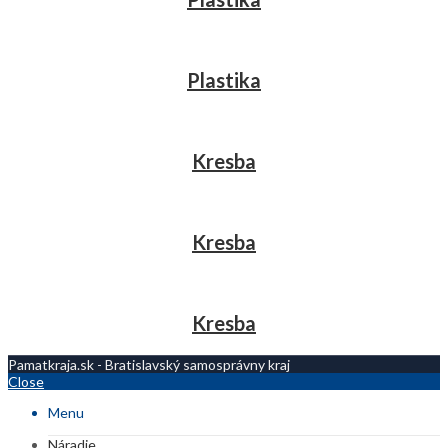
Plastika
Kresba
Kresba
Kresba
Pamatkraja.sk - Bratislavský samosprávny kraj
Close
Menu
Náradie