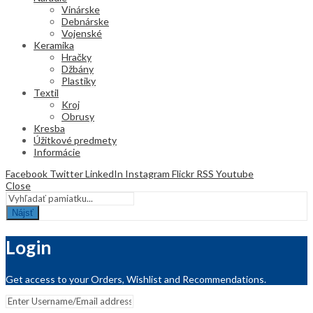
Vinárske
Debnárske
Vojenské
Keramika
Hračky
Džbány
Plastiky
Textil
Kroj
Obrusy
Kresba
Úžitkové predmety
Informácie
Facebook
Twitter
LinkedIn
Instagram
Flickr
RSS
Youtube
Close
Nájsť
Login
Get access to your Orders, Wishlist and Recommendations.