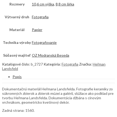
Rozmery
10,6 cm výška
,
8,8 cm šírka
Výtvarný druh
Fotografia
Materiál
Papier
Technika výroby
Fotografovanie
Súčasný majiteľ
OZ Modranská Beseda
Katalógové číslo:
b_2727
Kategória:
Fotografia
Značka:
Heřman
Landsfeld
Popis
Dokumentačný materiál Heřmana Landsfelda. Fotografie keramiky zo
súkromných zbierok a zbierok múzeí a galérií, slúžiace ako podklad pre
tvorbu Heřmana Landsfelda. Dokumentácia džbána s cínovým
vrchnákom, geometricko kvetinový dekór.
Zadná strana: 1560.