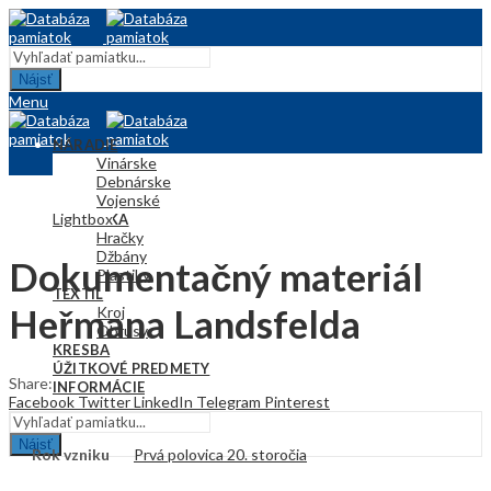
Nájsť
Menu
NÁRADIE
Vinárske
Debnárske
Vojenské
Lightbox
KERAMIKA
Hračky
Džbány
Dokumentačný materiál
Plastiky
TEXTIL
Heřmana Landsfelda
Kroj
Obrusy
KRESBA
ÚŽITKOVÉ PREDMETY
Share:
INFORMÁCIE
Facebook
Twitter
LinkedIn
Telegram
Pinterest
Nájsť
Rok vzniku
Prvá polovica 20. storočia