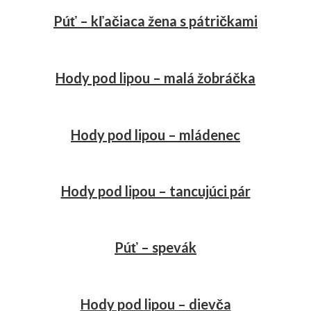
Púť – kľačiaca žena s pátričkami
Hody pod lipou – malá žobráčka
Hody pod lipou – mládenec
Hody pod lipou – tancujúci pár
Púť – spevák
Hody pod lipou – dievča