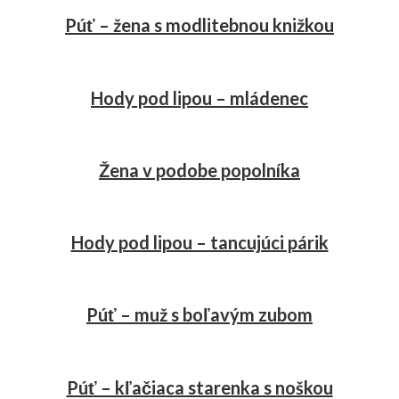
Púť – žena s modlitebnou knižkou
Hody pod lipou – mládenec
Žena v podobe popolníka
Hody pod lipou – tancujúci párik
Púť – muž s boľavým zubom
Púť – kľačiaca starenka s noškou