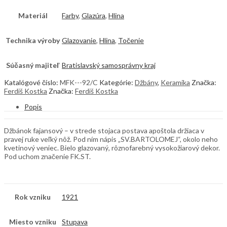
Materiál
Farby
,
Glazúra
,
Hlina
Technika výroby
Glazovanie
,
Hlina
,
Točenie
Súčasný majiteľ
Bratislavský samosprávny kraj
Katalógové číslo:
MFK---92/C
Kategórie:
Džbány
,
Keramika
Značka:
Ferdiš Kostka
Značka:
Ferdiš Kostka
Popis
Džbánok fajansový – v strede stojaca postava apoštola držiaca v
pravej ruke veľký nôž. Pod ním nápis „SV.BARTOLOMEJ“, okolo neho
kvetinový veniec. Bielo glazovaný, rôznofarebný vysokožiarový dekor.
Pod uchom značenie FK.ST.
Rok vzniku
1921
Miesto vzniku
Stupava