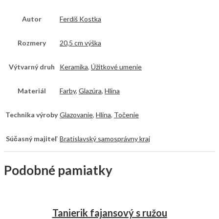
Autor
Ferdiš Kostka
Rozmery
20,5 cm výška
Výtvarný druh
Keramika
,
Úžitkové umenie
Materiál
Farby
,
Glazúra
,
Hlina
Technika výroby
Glazovanie
,
Hlina
,
Točenie
Súčasný majiteľ
Bratislavský samosprávny kraj
Podobné pamiatky
Tanierik fajansový s ružou