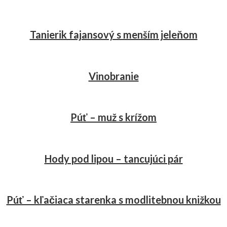
Tanierik fajansový s menším jeleňom
Vinobranie
Púť – muž s krížom
Hody pod lipou – tancujúci pár
Púť – kľačiaca starenka s modlitebnou knižkou