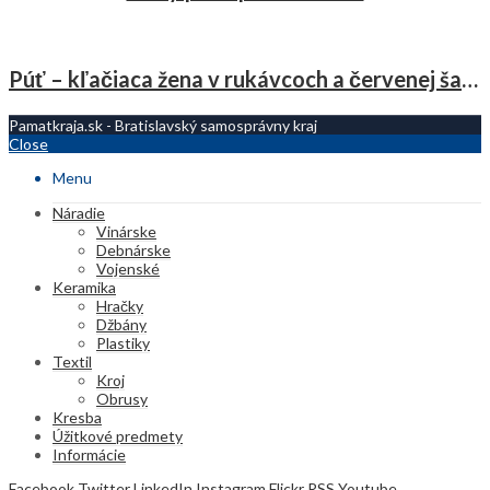
Púť – kľačiaca žena v rukávcoch a červenej šatke
Pamatkraja.sk - Bratislavský samosprávny kraj
Close
Menu
Náradie
Vinárske
Debnárske
Vojenské
Keramika
Hračky
Džbány
Plastiky
Textil
Kroj
Obrusy
Kresba
Úžitkové predmety
Informácie
Facebook
Twitter
LinkedIn
Instagram
Flickr
RSS
Youtube