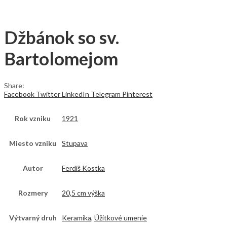
Džbánok so sv.
Bartolomejom
Share:
Facebook
Twitter
LinkedIn
Telegram
Pinterest
Rok vzniku
1921
Miesto vzniku
Stupava
Autor
Ferdiš Kostka
Rozmery
20,5 cm výška
Výtvarný druh
Keramika
,
Úžitkové umenie