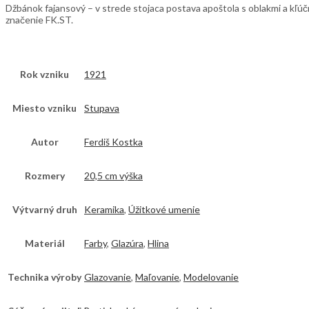
Džbánok fajansový – v strede stojaca postava apoštola s oblakmi a kľú
značenie FK.ST.
Rok vzniku
1921
Miesto vzniku
Stupava
Autor
Ferdiš Kostka
Rozmery
20,5 cm výška
Výtvarný druh
Keramika
,
Úžitkové umenie
Materiál
Farby
,
Glazúra
,
Hlina
Technika výroby
Glazovanie
,
Maľovanie
,
Modelovanie