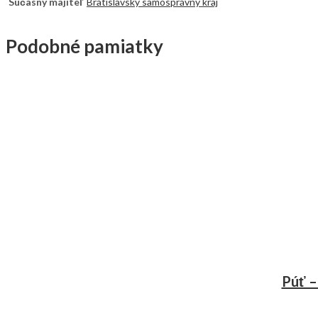
Súčasný majiteľ
Bratislavský samosprávny kraj
Podobné pamiatky
Púť –