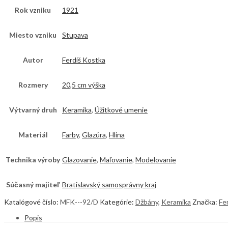
Rok vzniku
1921
Miesto vzniku
Stupava
Autor
Ferdiš Kostka
Rozmery
20,5 cm výška
Výtvarný druh
Keramika
,
Úžitkové umenie
Materiál
Farby
,
Glazúra
,
Hlina
Technika výroby
Glazovanie
,
Maľovanie
,
Modelovanie
Súčasný majiteľ
Bratislavský samosprávny kraj
Katalógové číslo:
MFK---92/D
Kategórie:
Džbány
,
Keramika
Značka:
Fe
Popis