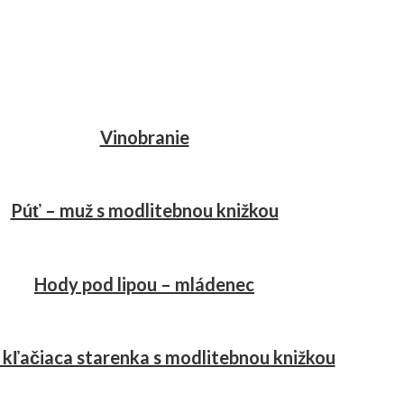
Vinobranie
Púť – muž s modlitebnou knižkou
Hody pod lipou – mládenec
 kľačiaca starenka s modlitebnou knižkou