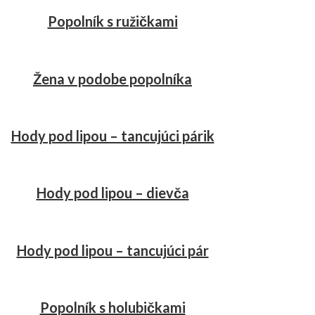
Popolník s ružičkami
Žena v podobe popolníka
Hody pod lipou – tancujúci párik
Hody pod lipou – dievča
Hody pod lipou – tancujúci pár
Popolník s holubičkami