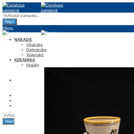
Nájsť
Menu
NÁRADIE
Vinárske
Debnárske
Vojenské
KERAMIKA
Hračky
Džbány
Plastiky
TEXTIL
Kroj
Obrusy
KRESBA
ÚŽITKOVÉ PREDMETY
INFORMÁCIE
Nájsť