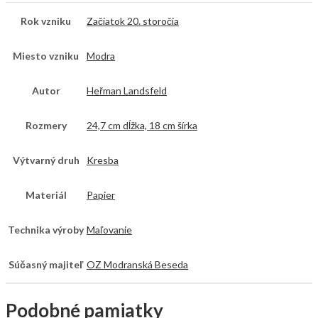
Rok vzniku
Začiatok 20. storočia
Miesto vzniku
Modra
Autor
Heřman Landsfeld
Rozmery
24,7 cm dĺžka, 18 cm šírka
Výtvarný druh
Kresba
Materiál
Papier
Technika výroby
Maľovanie
Súčasný majiteľ
OZ Modranská Beseda
Podobné pamiatky