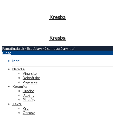
Kresba
Kresba
Pamatkraja.sk - Bratislavský samosprávny kraj
Close
Menu
Náradie
Vinárske
Debnárske
Vojenské
Keramika
Hračky
Džbány
Plastiky
Textil
Kroj
Obrusy