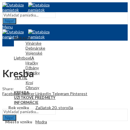
Nájsť
Menu
NÁRADIE
Vinárske
Debnárske
Vojenské
Lightbox
KERAMIKA
Hračky
Džbány
Kresba
Plastiky
TEXTIL
Kroj
Obrusy
Share:
KRESBA
Facebook
Twitter
LinkedIn
Telegram
Pinterest
ÚŽITKOVÉ PREDMETY
INFORMÁCIE
Rok vzniku
Začiatok 20. storočia
Nájsť
Miesto vzniku
Modra