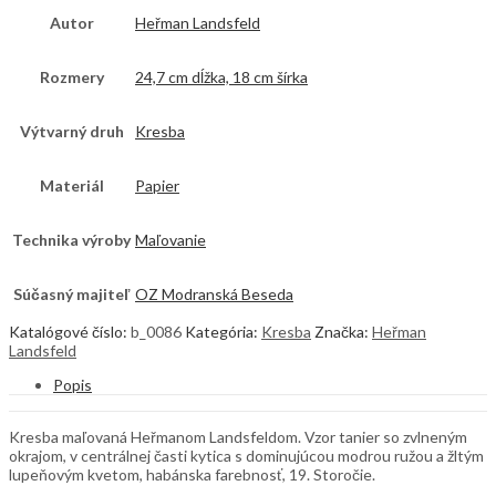
Autor
Heřman Landsfeld
Rozmery
24,7 cm dĺžka, 18 cm šírka
Výtvarný druh
Kresba
Materiál
Papier
Technika výroby
Maľovanie
Súčasný majiteľ
OZ Modranská Beseda
Katalógové číslo:
b_0086
Kategória:
Kresba
Značka:
Heřman
Landsfeld
Popis
Kresba maľovaná Heřmanom Landsfeldom. Vzor tanier so zvlneným
okrajom, v centrálnej časti kytica s dominujúcou modrou ružou a žltým
lupeňovým kvetom, habánska farebnosť, 19. Storočie.