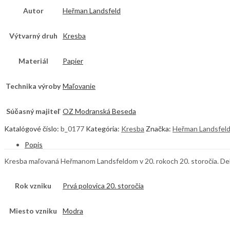
Autor
Heřman Landsfeld
Výtvarný druh
Kresba
Materiál
Papier
Technika výroby
Maľovanie
Súčasný majiteľ
OZ Modranská Beseda
Katalógové číslo:
b_0177
Kategória:
Kresba
Značka:
Heřman Landsfel
Popis
Kresba maľovaná Heřmanom Landsfeldom v 20. rokoch 20. storočia. Dekór
Rok vzniku
Prvá polovica 20. storočia
Miesto vzniku
Modra