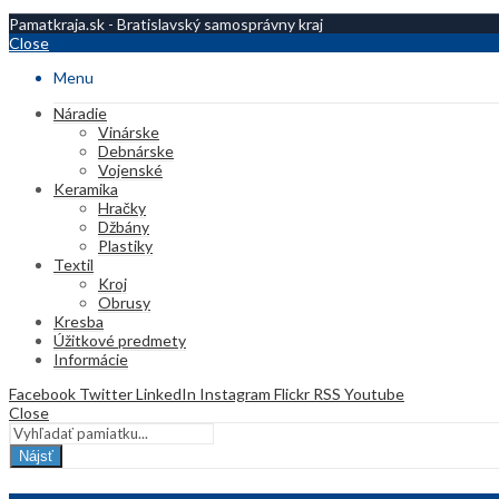
Pamatkraja.sk - Bratislavský samosprávny kraj
Close
Menu
Náradie
Vinárske
Debnárske
Vojenské
Keramika
Hračky
Džbány
Plastiky
Textil
Kroj
Obrusy
Kresba
Úžitkové predmety
Informácie
Facebook
Twitter
LinkedIn
Instagram
Flickr
RSS
Youtube
Close
Nájsť