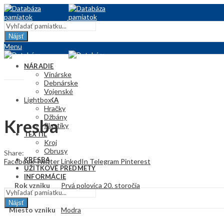
Nájsť
Menu
NÁRADIE
Vinárske
Debnárske
Vojenské
Lightbox
KERAMIKA
Hračky
Džbány
Kresba
Plastiky
TEXTIL
Kroj
Obrusy
Share:
KRESBA
Facebook
Twitter
LinkedIn
Telegram
Pinterest
ÚŽITKOVÉ PREDMETY
INFORMÁCIE
Rok vzniku
Prvá polovica 20. storočia
Nájsť
Miesto vzniku
Modra