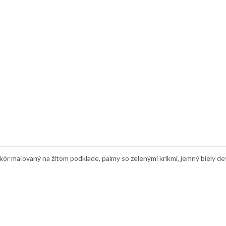
d
 maľovaný na žltom podklade, palmy so zelenými kríkmi, jemný biely det