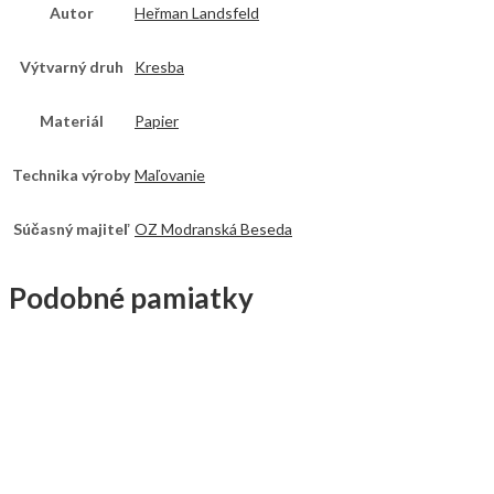
Autor
Heřman Landsfeld
Výtvarný druh
Kresba
Materiál
Papier
Technika výroby
Maľovanie
Súčasný majiteľ
OZ Modranská Beseda
Podobné pamiatky