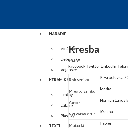
NÁRADIE
Kresba
Vinárske
Debnárske
Share:
Facebook
Twitter
LinkedIn
Teleg
Vojenské
Prvá polovica 20
Rok vzniku
KERAMIKA
Modra
Miesto vzniku
Hračky
Heřman Landsf
Autor
Džbány
Kresba
Výtvarný druh
Plastiky
Papier
Materiál
TEXTIL