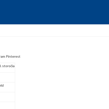
ram
Pinterest
. storočia
eld