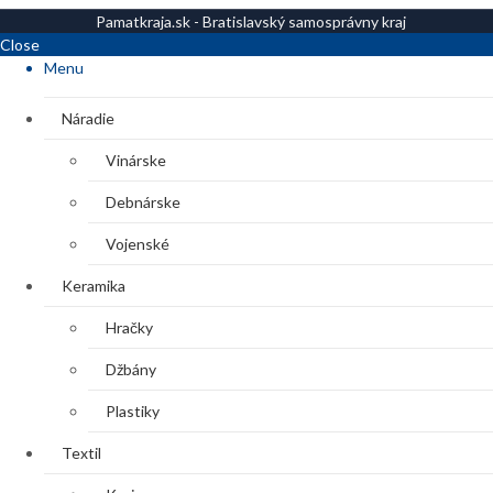
Pamatkraja.sk - Bratislavský samosprávny kraj
Close
Menu
Náradie
Vinárske
Debnárske
Vojenské
Keramika
Hračky
Džbány
Plastiky
Textil