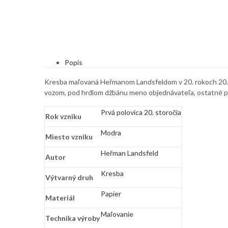
Popis
Kresba maľovaná Heřmanom Landsfeldom v 20. rokoch 20. 
vozom, pod hrdlom džbánu meno objednávateľa, ostatné 
Prvá polovica 20. storočia
Rok vzniku
Modra
Miesto vzniku
Heřman Landsfeld
Autor
Kresba
Výtvarný druh
Papier
Materiál
Maľovanie
Technika výroby