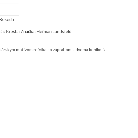
Beseda
ia:
Kresba
Značka:
Heřman Landsfeld
dárskym motívom roľníka so záprahom s dvoma koníkmi a