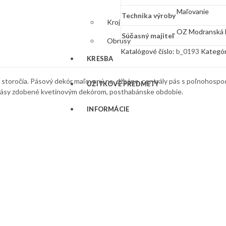
Maľovanie
Technika výroby
Kroj
OZ Modranská 
Súčasný majiteľ
Obrusy
Katalógové číslo:
b_0193
Kategór
KRESBA
storočia. Pásový dekór maľovaný na džbáne, centrály pás s poľnohospo
ÚŽITKOVÉ PREDMETY
pásy zdobené kvetinovým dekórom, posthabánske obdobie.
INFORMÁCIE