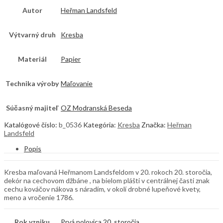
Autor
Heřman Landsfeld
Výtvarný druh
Kresba
Materiál
Papier
Technika výroby
Maľovanie
Súčasný majiteľ
OZ Modranská Beseda
Katalógové číslo:
b_0536
Kategória:
Kresba
Značka:
Heřman
Landsfeld
Popis
Kresba maľovaná Heřmanom Landsfeldom v 20. rokoch 20. storočia,
dekór na cechovom džbáne , na bielom plášti v centrálnej časti znak
cechu kováčov nákova s náradím, v okolí drobné lupeňové kvety,
meno a vročenie 1786.
Rok vzniku
Prvá polovica 20. storočia