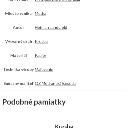
Miesto vzniku
Modra
Autor
Heřman Landsfeld
Výtvarný druh
Kresba
Materiál
Papier
Technika výroby
Maľovanie
Súčasný majiteľ
OZ Modranská Beseda
Podobné pamiatky
Kresba