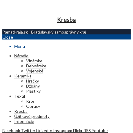
Kresba
Pamatkraja.sk - Bratislavský samosprávny kraj
Close
Menu
Náradie
Vinárske
Debnárske
Vojenské
Keramika
Hračky
Džbány
Plastiky
Textil
Kroj
Obrusy
Kresba
Úžitkové predmety
Informácie
Facebook
Twitter
LinkedIn
Instagram
Flickr
RSS
Youtube