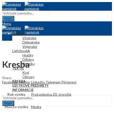
Nájsť
Menu
NÁRADIE
Vinárske
Debnárske
Vojenské
Lightbox
KERAMIKA
Hračky
Džbány
Kresba
Plastiky
TEXTIL
Kroj
Obrusy
Share:
KRESBA
Facebook
Twitter
LinkedIn
Telegram
Pinterest
ÚŽITKOVÉ PREDMETY
INFORMÁCIE
Rok vzniku
Prvá polovica 20. storočia
Nájsť
Miesto vzniku
Modra