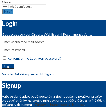
Close
Nájsť
Login
Get access to your Orders, Wishlist and Recommendations.
Remember me
Lost your password?
Log in
New to Databáza pamiatok? Sign up
Signup
Vaše osobné údaje budú použité na zjednodušenie používania tejto
webovej stránky, na správu prihlasovania do vášho účtu a na iné účely
opísané v dokumente
Zásady ochrany osobných údajov
.