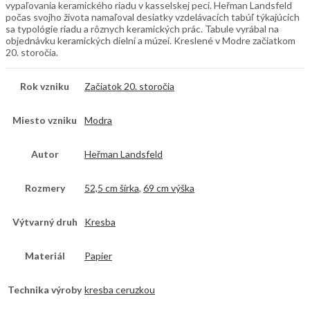
vypaľovania keramického riadu v kasselskej peci. Heřman Landsfeld
počas svojho života namaľoval desiatky vzdelávacích tabúľ týkajúcich
sa typológie riadu a rôznych keramických prác. Tabule vyrábal na
objednávku keramických dielní a múzeí. Kreslené v Modre začiatkom
20. storočia.
Rok vzniku
Začiatok 20. storočia
Miesto vzniku
Modra
Autor
Heřman Landsfeld
Rozmery
52,5 cm šírka
,
69 cm výška
Výtvarný druh
Kresba
Materiál
Papier
Technika výroby
kresba ceruzkou