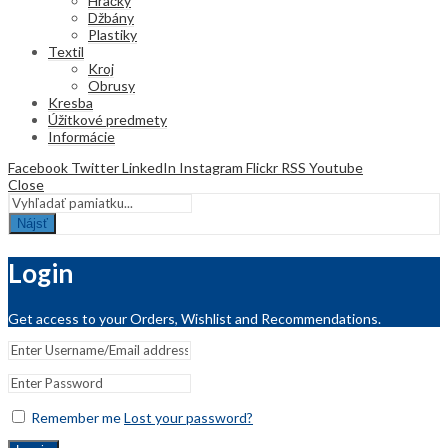
Hračky
Džbány
Plastiky
Textil
Kroj
Obrusy
Kresba
Úžitkové predmety
Informácie
Facebook
Twitter
LinkedIn
Instagram
Flickr
RSS
Youtube
Close
Nájsť
Login
Get access to your Orders, Wishlist and Recommendations.
Remember me
Lost your password?