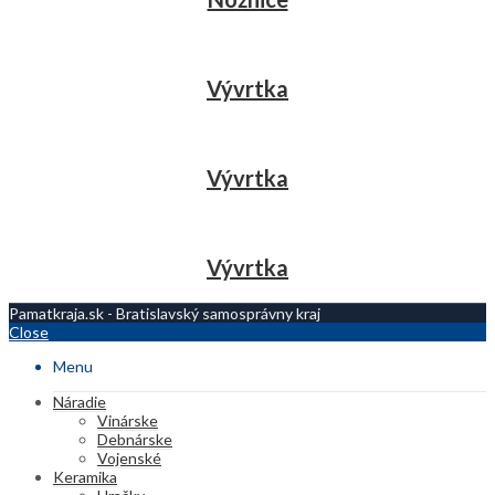
Vývrtka
Vývrtka
Vývrtka
Pamatkraja.sk - Bratislavský samosprávny kraj
Close
Menu
Náradie
Vinárske
Debnárske
Vojenské
Keramika