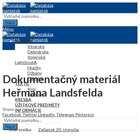
Nájsť
Menu
NÁRADIE
Vinárske
Debnárske
Vojenské
Lightbox
KERAMIKA
Hračky
Džbány
Dokumentačný materiál
Plastiky
TEXTIL
Heřmana Landsfelda
Kroj
Obrusy
KRESBA
ÚŽITKOVÉ PREDMETY
Share:
INFORMÁCIE
Facebook
Twitter
LinkedIn
Telegram
Pinterest
Nájsť
Rok vzniku
Začiatok 20. storočia