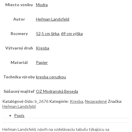
Miesto vzniku
Modra
Autor
Heřman Landsfeld
Rozmery
52,5 cm šírka
,
69 cm výška
Výtvarný druh
Kresba
Materiál
Papier
Technika výroby
kresba ceruzkou
Súčasný majiteľ
OZ Modranská Beseda
Katalógové číslo:
b_2676
Kategórie:
Kresba
,
Nezaradené
Značka:
Heřman Landsfeld
Popis
Heřman Landsfeld, návrh na vzdelávaciu tabuľu týkajúcu sa