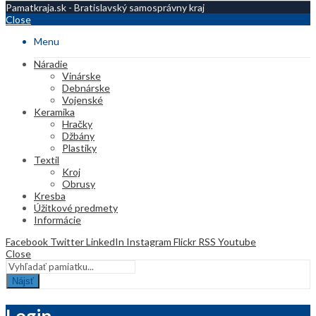
Pamatkraja.sk - Bratislavský samosprávny kraj
Close
Menu
Náradie
Vinárske
Debnárske
Vojenské
Keramika
Hračky
Džbány
Plastiky
Textil
Kroj
Obrusy
Kresba
Úžitkové predmety
Informácie
Facebook
Twitter
LinkedIn
Instagram
Flickr
RSS
Youtube
Close
Nájsť
Login