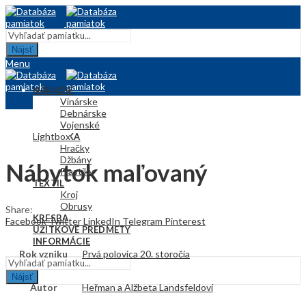
Nájsť
Menu
NÁRADIE
Vinárske
Debnárske
Vojenské
Lightbox
KERAMIKA
Hračky
Džbány
Nábytok maľovaný
Plastiky
TEXTIL
Kroj
Obrusy
Share:
KRESBA
Facebook
Twitter
LinkedIn
Telegram
Pinterest
ÚŽITKOVÉ PREDMETY
INFORMÁCIE
Rok vzniku
Prvá polovica 20. storočia
Nájsť
Autor
Heřman a Alžbeta Landsfeldoví