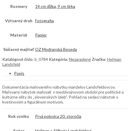
Rozmery
14 cm dĺžka, 9 cm šírka
Výtvarný druh
Fotografia
Materiál
Papier
Súčasný majiteľ
OZ Modranská Beseda
Katalógové číslo:
b_0784
Kategória:
Nezaradené
Značka:
Heřman
Landsfeld
Popis
Dokumentácia maľovaného nábytku manželov Landsfeldovcov.
Maľovaný nábytok maľovali v medzivojnovom období pre politické a
kultúrne elity do „slovenských izieb“. Pohľad na sedací nábytok s
kvetinovým a figurálnym motívom.
Rok vzniku
Prvá polovica 20. storočia
Autor
Heřman a Alžbeta Landsfeldoví