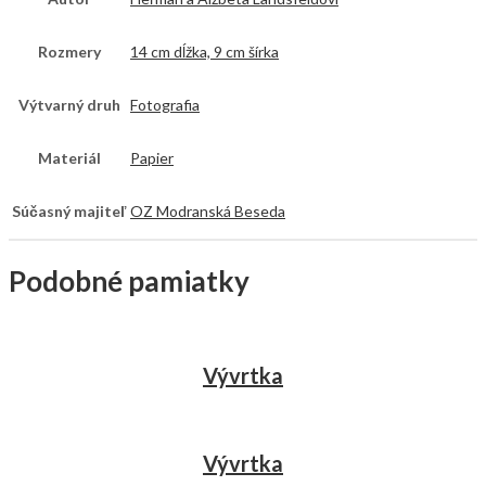
Rozmery
14 cm dĺžka, 9 cm šírka
Výtvarný druh
Fotografia
Materiál
Papier
Súčasný majiteľ
OZ Modranská Beseda
Podobné pamiatky
Vývrtka
Vývrtka