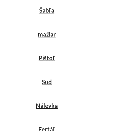
Šabľa
mažiar
Pištoľ
Sud
Nálevka
Fertáľ