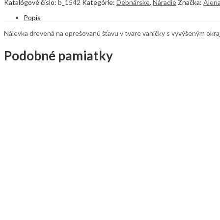
Katalógové číslo:
b_1542
Kategórie:
Debnárske
,
Náradie
Značka:
Alen
Popis
Nálevka drevená na oprešovanú šťavu v tvare vaničky s vyvýšeným okraj
Podobné pamiatky