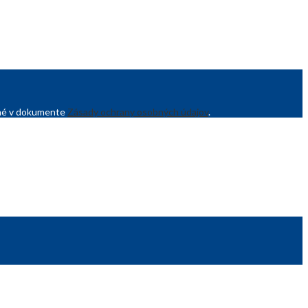
sané v dokumente
Zásady ochrany osobných údajov
.