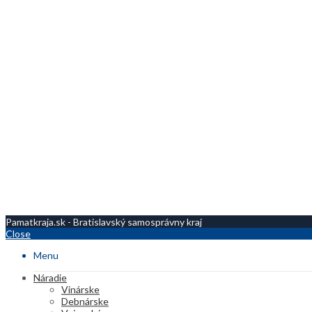
Pamatkraja.sk - Bratislavský samosprávny kraj
Close
Menu
Náradie
Vinárske
Debnárske