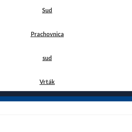
Sud
Prachovnica
sud
Vrták