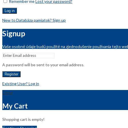
Remember me
Lost your password?
Log in
New to Databáza pamiatok? Sign up
Signup
Vaše osobné údaje budú použité na zjednodušenie používania tejto web
A password will be sent to your email address.
Register
Existing User? Log in
Close
My Cart
Shopping cart is empty!