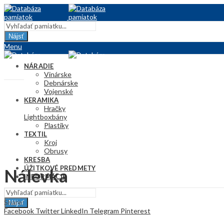
Nájsť
Menu
NÁRADIE
Vinárske
Debnárske
Vojenské
KERAMIKA
Hračky
Lightbox
Džbány
Plastiky
TEXTIL
Kroj
Obrusy
KRESBA
ÚŽITKOVÉ PREDMETY
Nálevka
INFORMÁCIE
Share:
Nájsť
Facebook
Twitter
LinkedIn
Telegram
Pinterest