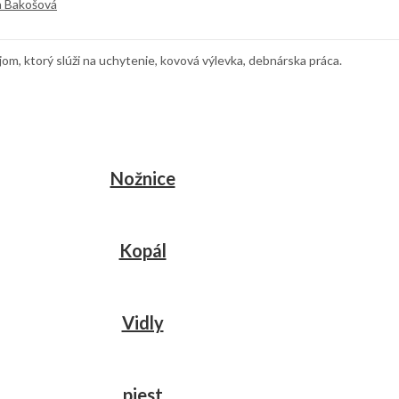
a Bakošová
om, ktorý slúži na uchytenie, kovová výlevka, debnárska práca.
Nožnice
Kopál
Vidly
piest