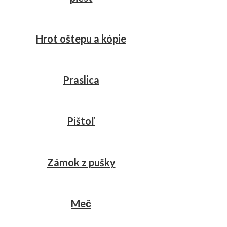
Hrot oštepu a kópie
Praslica
Pištoľ
Zámok z pušky
Meč