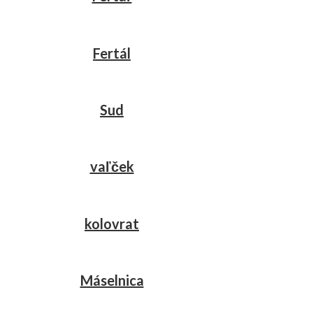
Fertál
Sud
vaľček
kolovrat
Máselnica