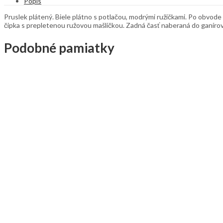
Popis
Pruslek plátený. Biele plátno s potlačou, modrými ružičkami. Po obvode 
čipka s prepletenou ružovou mašličkou. Zadná časť naberaná do ganíro
Podobné pamiatky