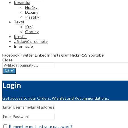
Keramika
Hračky
Džbány
Plastiky
Textil
Kroj
Obrusy
Kresba
Úžitkové predmety
Informácie
Facebook
Twitter
LinkedIn
Instagram
Flickr
RSS
Youtube
Close
Nájsť
Login
Get access to your Orders, Wishlist and Recommendations.
Remember me
Lost your password?