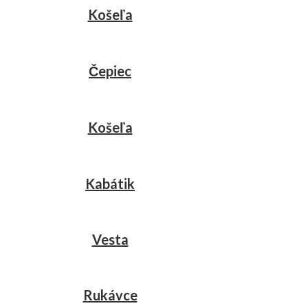
Košeľa
Čepiec
Košeľa
Kabátik
Vesta
Rukávce