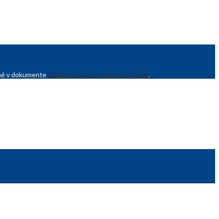
sané v dokumente
Zásady ochrany osobných údajov
.