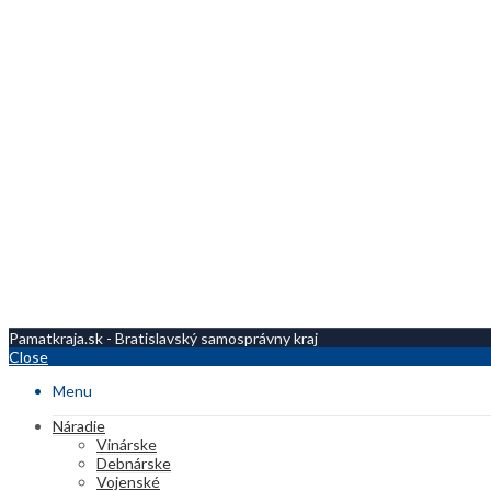
Pamatkraja.sk - Bratislavský samosprávny kraj
Close
Menu
Náradie
Vinárske
Debnárske
Vojenské