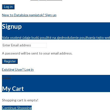
Log in
New to Databáza pamiatok? Sign up
Signup
Vaše osobné údaje budú použité na zjednodušenie používania tejto web
A password will be sent to your email address.
Register
Existing User? Log in
Close
My Cart
Shopping cart is empty!
Continue Shopping