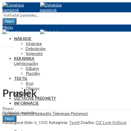
Nájsť
Menu
NÁRADIE
Vinárske
Debnárske
Vojenské
KERAMIKA
Lightbox
Hračky
Džbány
Plastiky
TEXTIL
Kroj
Obrusy
Pruslek
KRESBA
ÚŽITKOVÉ PREDMETY
INFORMÁCIE
Share:
Facebook
Twitter
LinkedIn
Telegram
Pinterest
Nájsť
Katalógové číslo:
b_1301
Kategória:
Textil
Značka:
OZ Ľusk Kráľová