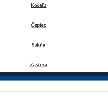
Košeľa
Čepiec
Sukňa
Zástera