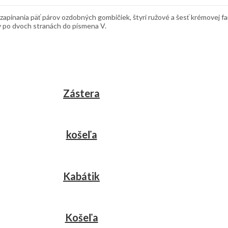
zapínania päť párov ozdobných gombičiek, štyri ružové a šesť krémovej farb
v po dvoch stranách do písmena V.
Zástera
košeľa
Kabátik
Košeľa