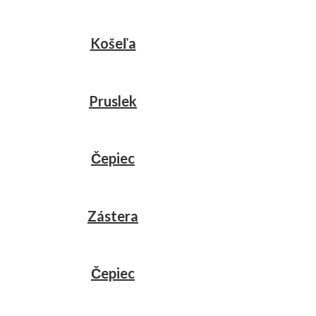
Košeľa
Pruslek
Čepiec
Zástera
Čepiec