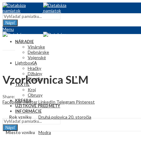
Nájsť
Menu
NÁRADIE
Vinárske
Debnárske
Vojenské
Lightbox
KERAMIKA
Hračky
Džbány
Vzorkovnica SĽM
Plastiky
TEXTIL
Kroj
Obrusy
Share:
KRESBA
Facebook
Twitter
LinkedIn
Telegram
Pinterest
ÚŽITKOVÉ PREDMETY
INFORMÁCIE
Rok vzniku
Druhá polovica 20. storočia
Nájsť
Miesto vzniku
Modra