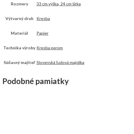
Rozmery
33 cm výška, 24 cm šírka
Výtvarný druh
Kresba
Materiál
Papier
Technika výroby
Kresba perom
Súčasný majiteľ
Slovenská ľudová majolika
Podobné pamiatky