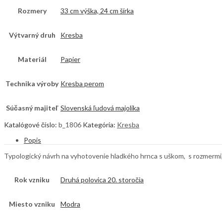
Rozmery
33 cm výška, 24 cm šírka
Výtvarný druh
Kresba
Materiál
Papier
Technika výroby
Kresba perom
Súčasný majiteľ
Slovenská ľudová majolika
Katalógové číslo:
b_1806
Kategória:
Kresba
Popis
Typologický návrh na vyhotovenie hladkého hrnca s uškom, s rozmermi
Rok vzniku
Druhá polovica 20. storočia
Miesto vzniku
Modra