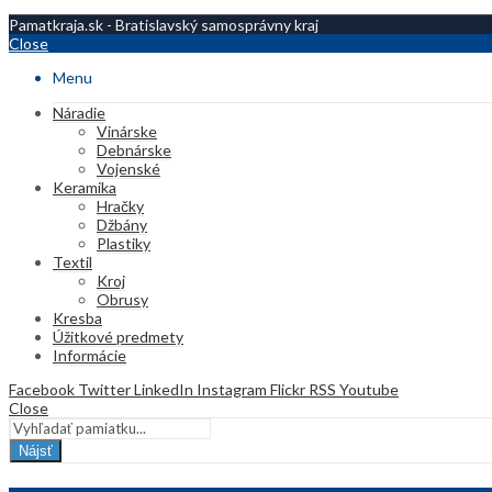
Pamatkraja.sk - Bratislavský samosprávny kraj
Close
Menu
Náradie
Vinárske
Debnárske
Vojenské
Keramika
Hračky
Džbány
Plastiky
Textil
Kroj
Obrusy
Kresba
Úžitkové predmety
Informácie
Facebook
Twitter
LinkedIn
Instagram
Flickr
RSS
Youtube
Close
Nájsť