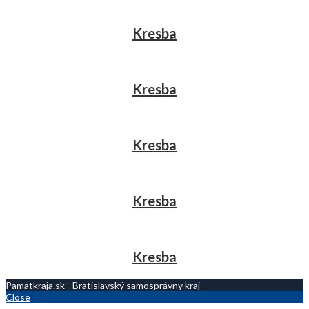
Kresba
Kresba
Kresba
Kresba
Kresba
Pamatkraja.sk - Bratislavský samosprávny kraj
Close