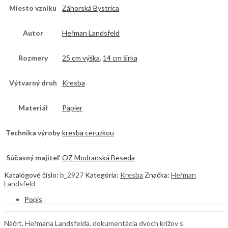
Miesto vzniku
Záhorská Bystrica
Autor
Heřman Landsfeld
Rozmery
25 cm výška
,
14 cm šírka
Výtvarný druh
Kresba
Materiál
Papier
Technika výroby
kresba ceruzkou
Súčasný majiteľ
OZ Modranská Beseda
Katalógové číslo:
b_2927
Kategória:
Kresba
Značka:
Heřman
Landsfeld
Popis
Náčrt, Heřmana Landsfelda, dokumentácia dvoch krížov s