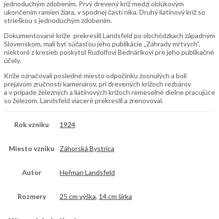
jednoduchým zdobením. Prvý drevený kríž medzi oblúkovým
ukončením ramien žiara, v spodnej časti nika. Druhý liatinový kríž so
strieškou s jednoduchým zdobením.
Dokumentované kríže prekreslil Landsfeld po obchôdzkach západným
Slovenskom, mali byť súčasťou jeho publikácie „Záhrady mŕtvych“,
niektoré z kresieb poskytol Rudolfovi Bednárikovi pre jeho publikačné
účely.
Kríže označovali posledné miesto odpočinku zosnulých a boli
prejavom zručnosti kamenárov, pri drevených krížoch rezbárov
a v prípade železných a liatinových krížoch remeselné dielne pracujúce
so železom. Landsfeld viaceré prekreslil a zrenovoval.
Rok vzniku
1924
Miesto vzniku
Záhorská Bystrica
Autor
Heřman Landsfeld
Rozmery
25 cm výška
,
14 cm šírka