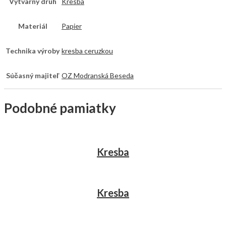
Výtvarný druh
Kresba
Materiál
Papier
Technika výroby
kresba ceruzkou
Súčasný majiteľ
OZ Modranská Beseda
Podobné pamiatky
Kresba
Kresba