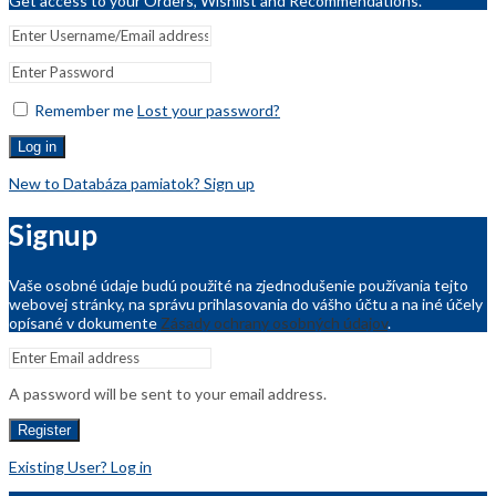
Get access to your Orders, Wishlist and Recommendations.
Remember me
Lost your password?
Log in
New to Databáza pamiatok? Sign up
Signup
Vaše osobné údaje budú použité na zjednodušenie používania tejto
webovej stránky, na správu prihlasovania do vášho účtu a na iné účely
opísané v dokumente
Zásady ochrany osobných údajov
.
A password will be sent to your email address.
Register
Existing User? Log in