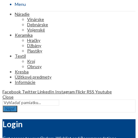
Menu
Náradie
Vinárske
Debnárske
Vojenské
Keramika
Hračky
Džbány
Plastiky
Textil
Kroj
Obrusy
Kresba
Úžitkové predmety
Informácie
Facebook
Twitter
LinkedIn
Instagram
Flickr
RSS
Youtube
Close
Nájsť
Login