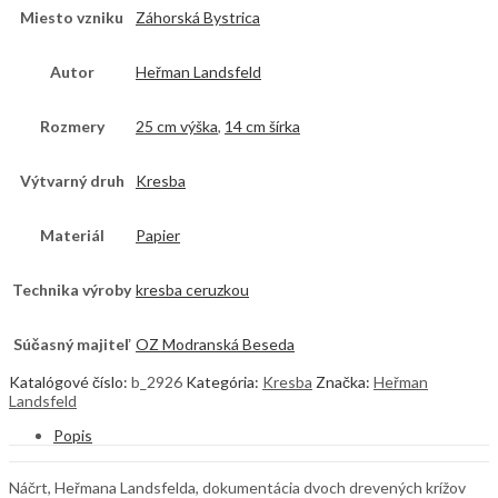
Miesto vzniku
Záhorská Bystrica
Autor
Heřman Landsfeld
Rozmery
25 cm výška
,
14 cm šírka
Výtvarný druh
Kresba
Materiál
Papier
Technika výroby
kresba ceruzkou
Súčasný majiteľ
OZ Modranská Beseda
Katalógové číslo:
b_2926
Kategória:
Kresba
Značka:
Heřman
Landsfeld
Popis
Náčrt, Heřmana Landsfelda, dokumentácia dvoch drevených krížov