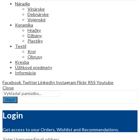
Náradie
Vinárske
Debnárske
Vojenské
Keramika
Hračky
Džbány
Plastiky
Textil
Kroj
Obrusy
Kresba
Úžitkové predmety
Informácie
Facebook
Twitter
LinkedIn
Instagram
Flickr
RSS
Youtube
Close
Nájsť
Login
Get access to your Orders, Wishlist and Recommendations.