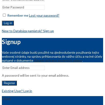
Remember me
Lost your password?
Log in
New to Databáza pamiatok? Sign up
Signup
Vaše osobné údaje budú použité na zjednodušenie používania tejto
webovej stránky, na správu prihlasovania do vášho účtu a na iné účely
opísané v dokumente
Zásady ochrany osobných údajov
.
A password will be sent to your email address.
Register
Existing User? Log in
Close