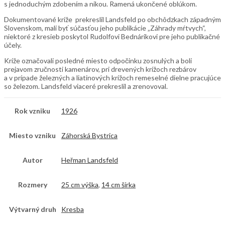
s jednoduchým zdobením a nikou. Ramená ukončené oblúkom.
Dokumentované kríže prekreslil Landsfeld po obchôdzkach západným
Slovenskom, mali byť súčasťou jeho publikácie „Záhrady mŕtvych“,
niektoré z kresieb poskytol Rudolfovi Bednárikovi pre jeho publikačné
účely.
Kríže označovali posledné miesto odpočinku zosnulých a boli
prejavom zručnosti kamenárov, pri drevených krížoch rezbárov
a v prípade železných a liatinových krížoch remeselné dielne pracujúce
so železom. Landsfeld viaceré prekreslil a zrenovoval.
Rok vzniku
1926
Miesto vzniku
Záhorská Bystrica
Autor
Heřman Landsfeld
Rozmery
25 cm výška
,
14 cm šírka
Výtvarný druh
Kresba