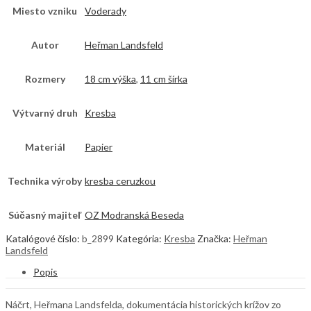
Miesto vzniku
Voderady
Autor
Heřman Landsfeld
Rozmery
18 cm výška
,
11 cm šírka
Výtvarný druh
Kresba
Materiál
Papier
Technika výroby
kresba ceruzkou
Súčasný majiteľ
OZ Modranská Beseda
Katalógové číslo:
b_2899
Kategória:
Kresba
Značka:
Heřman
Landsfeld
Popis
Náčrt, Heřmana Landsfelda, dokumentácia historických krížov zo