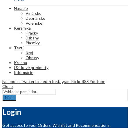
Náradie
Vinárske
Debnárske
Vojenské
Keramika
Hračky
Džbány
Plastiky
Textil
Kroj
Obrusy
Kresba
Úžitkové predmety
Informácie
Facebook
Twitter
LinkedIn
Instagram
Flickr
RSS
Youtube
Close
Nájsť
Login
Get access to your Orders, Wishlist and Recommendations.