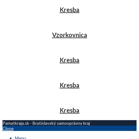
Kresba
Vzorkovnica
Kresba
Kresba
Kresba
Pamatkraja.sk - Bratislavský samosprávny kraj
Close
Menu