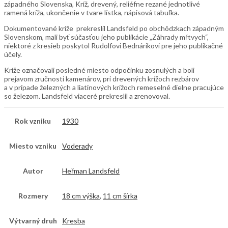
západného Slovenska, Kríž, drevený, reliéfne rezané jednotlivé
ramená kríža, ukončenie v tvare lístka, nápisová tabuľka.
Dokumentované kríže prekreslil Landsfeld po obchôdzkach západným
Slovenskom, mali byť súčasťou jeho publikácie „Záhrady mŕtvych“,
niektoré z kresieb poskytol Rudolfovi Bednárikovi pre jeho publikačné
účely.
Kríže označovali posledné miesto odpočinku zosnulých a boli
prejavom zručnosti kamenárov, pri drevených krížoch rezbárov
a v prípade železných a liatinových krížoch remeselné dielne pracujúce
so železom. Landsfeld viaceré prekreslil a zrenovoval.
Rok vzniku
1930
Miesto vzniku
Voderady
Autor
Heřman Landsfeld
Rozmery
18 cm výška
,
11 cm šírka
Výtvarný druh
Kresba