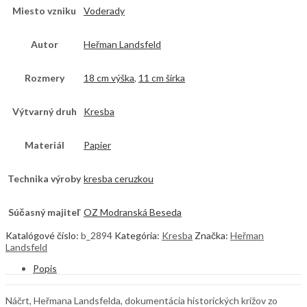
Miesto vzniku
Voderady
Autor
Heřman Landsfeld
Rozmery
18 cm výška
,
11 cm šírka
Výtvarný druh
Kresba
Materiál
Papier
Technika výroby
kresba ceruzkou
Súčasný majiteľ
OZ Modranská Beseda
Katalógové číslo:
b_2894
Kategória:
Kresba
Značka:
Heřman
Landsfeld
Popis
Náčrt, Heřmana Landsfelda, dokumentácia historických krížov zo