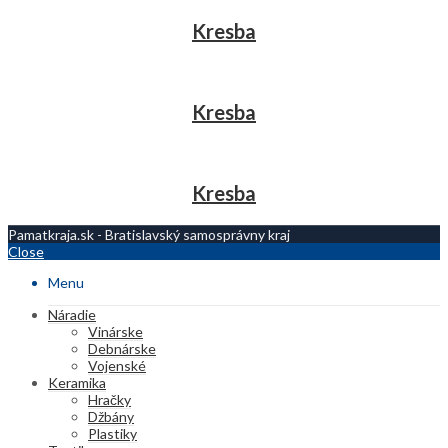
Kresba
Kresba
Kresba
Pamatkraja.sk - Bratislavský samosprávny kraj
Close
Menu
Náradie
Vinárske
Debnárske
Vojenské
Keramika
Hračky
Džbány
Plastiky