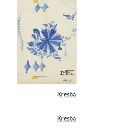
Kresba
Kresba