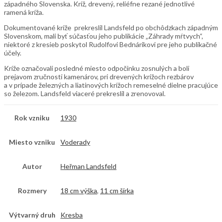
západného Slovenska. Kríž, drevený, reliéfne rezané jednotlivé
ramená kríža.
Dokumentované kríže prekreslil Landsfeld po obchôdzkach západným
Slovenskom, mali byť súčasťou jeho publikácie „Záhrady mŕtvych“,
niektoré z kresieb poskytol Rudolfovi Bednárikovi pre jeho publikačné
účely.
Kríže označovali posledné miesto odpočinku zosnulých a boli
prejavom zručnosti kamenárov, pri drevených krížoch rezbárov
a v prípade železných a liatinových krížoch remeselné dielne pracujúce
so železom. Landsfeld viaceré prekreslil a zrenovoval.
Rok vzniku
1930
Miesto vzniku
Voderady
Autor
Heřman Landsfeld
Rozmery
18 cm výška
,
11 cm šírka
Výtvarný druh
Kresba