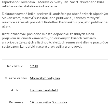
západného Slovenska – Moravský Svätý Ján. Náčrt dreveného kríža
reliéfna rezba, ďatelinové ukončenie.
Dokumentované kríže prekreslil Landsfeld po obchôdzkach západným
Slovenskom, mali byť súčasťou jeho publikácie „Záhrady mŕtvych“,
niektoré z kresieb poskytol Rudolfovi Bednárikovi pre jeho publikačné
účely.
Kríže označovali posledné miesto odpočinku zosnulých a boli
prejavom zručnosti kamenárov, pri drevených krížoch rezbárov
a v prípade železných a liatinových krížoch remeselné dielne pracujúce
so železom. Landsfeld viaceré prekreslil a zrenovoval.
Rok vzniku
1930
Miesto vzniku
Moravský Svätý Ján
Autor
Heřman Landsfeld
Rozmery
14,5 cm výška
,
9 cm šírka