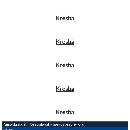
Kresba
Kresba
Kresba
Kresba
Kresba
Pamatkraja.sk - Bratislavský samosprávny kraj
Close