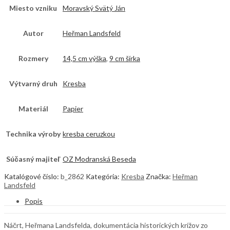
Miesto vzniku
Moravský Svätý Ján
Autor
Heřman Landsfeld
Rozmery
14,5 cm výška
,
9 cm šírka
Výtvarný druh
Kresba
Materiál
Papier
Technika výroby
kresba ceruzkou
Súčasný majiteľ
OZ Modranská Beseda
Katalógové číslo:
b_2862
Kategória:
Kresba
Značka:
Heřman
Landsfeld
Popis
Náčrt, Heřmana Landsfelda, dokumentácia historických krížov zo