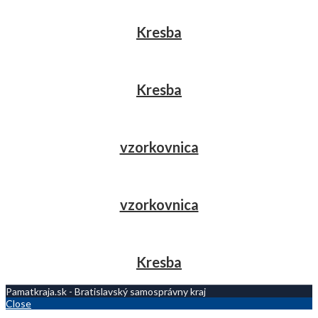
Kresba
Kresba
vzorkovnica
vzorkovnica
Kresba
Pamatkraja.sk - Bratislavský samosprávny kraj
Close