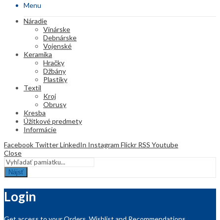
Menu
Náradie
Vinárske
Debnárske
Vojenské
Keramika
Hračky
Džbány
Plastiky
Textil
Kroj
Obrusy
Kresba
Úžitkové predmety
Informácie
Facebook
Twitter
LinkedIn
Instagram
Flickr
RSS
Youtube
Close
Nájsť
Login
Get access to your Orders, Wishlist and Recommendations.