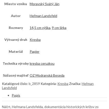
Miesto vzniku
Moravský Svätý Ján
Autor
Heřman Landsfeld
Rozmery
14,5 cm výška
,
9 cm šírka
Výtvarný druh
Kresba
Materiál
Papier
Technika výroby
kresba ceruzkou
Súčasný majiteľ
OZ Modranská Beseda
Katalógové číslo:
b_2859
Kategória:
Kresba
Značka:
Heřman
Landsfeld
Popis
Náčrt, Heřmana Landsfelda, dokumentácia historických krížov zo