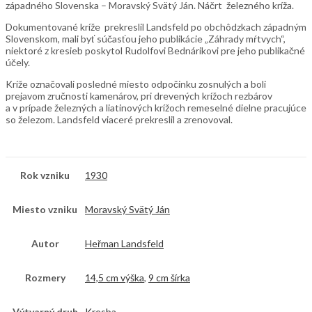
západného Slovenska – Moravský Svätý Ján. Náčrt železného kríža.
Dokumentované kríže prekreslil Landsfeld po obchôdzkach západným
Slovenskom, mali byť súčasťou jeho publikácie „Záhrady mŕtvych“,
niektoré z kresieb poskytol Rudolfovi Bednárikovi pre jeho publikačné
účely.
Kríže označovali posledné miesto odpočinku zosnulých a boli
prejavom zručnosti kamenárov, pri drevených krížoch rezbárov
a v prípade železných a liatinových krížoch remeselné dielne pracujúce
so železom. Landsfeld viaceré prekreslil a zrenovoval.
Rok vzniku
1930
Miesto vzniku
Moravský Svätý Ján
Autor
Heřman Landsfeld
Rozmery
14,5 cm výška
,
9 cm šírka
Výtvarný druh
Kresba