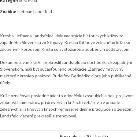
Kategória:
Kresba
Značka:
Heřman Landsfeld
Kresba Heřmana Landsfelda, dokumentácia historických krížov zo
západného Slovenska zo Stupavy. Kresba liatinové železného kríža so
zdobeným korpusom Krista so svätožiarou a zdobeným podstavcom
Dokumentované kríže prekreslil Landsfeld po obchôdzkach západným
Slovenskom, mali byť súčasťou jeho publikácie „Záhrady mŕtvych“,
niektoré z kresieb poskytol Rudolfovi Bednárikovi pre jeho publikačné
účely.
Kríže označovali posledné miesto odpočinku zosnulých a boli prejavom
zručnosti kamenárov, pri drevených krížoch rezbárov a v prípade
železných a liatinových krížoch remeselné dielne pracujúce so železom.
Landsfeld viaceré prekreslil a zrenovoval.
Prvá polovica 20. storočia