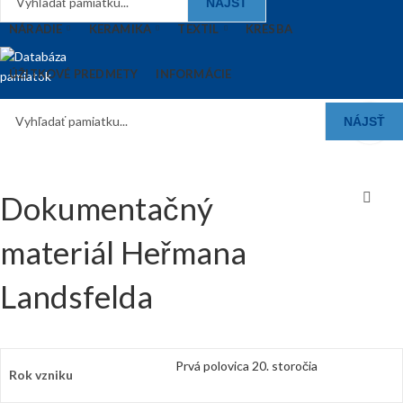
NÁJSŤ
NÁRADIE
KERAMIKA
TEXTIL
KRESBA
ÚŽITKOVÉ PREDMETY
INFORMÁCIE
NÁJSŤ
Dokumentačný
materiál Heřmana
Landsfelda
Prvá polovica 20. storočia
Rok vzniku