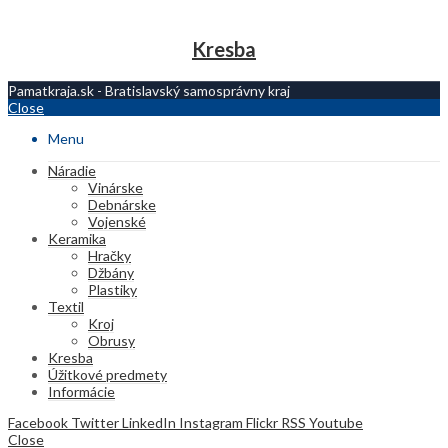
Kresba
Pamatkraja.sk - Bratislavský samosprávny kraj
Close
Menu
Náradie
Vinárske
Debnárske
Vojenské
Keramika
Hračky
Džbány
Plastiky
Textil
Kroj
Obrusy
Kresba
Úžitkové predmety
Informácie
Facebook
Twitter
LinkedIn
Instagram
Flickr
RSS
Youtube
Close