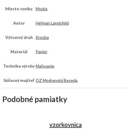
Miesto vzniku
Modra
Autor
Heřman Landsfeld
Výtvarný druh
Kresba
Materiál
Papier
Technika výroby
Maľovanie
Súčasný majiteľ
OZ Modranská Beseda
Podobné pamiatky
vzorkovnica