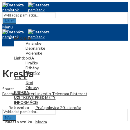
Nájsť
Menu
NÁRADIE
Vinárske
Debnárske
Vojenské
Lightbox
KERAMIKA
Hračky
Džbány
Kresba
Plastiky
TEXTIL
Kroj
Obrusy
Share:
KRESBA
Facebook
Twitter
LinkedIn
Telegram
Pinterest
ÚŽITKOVÉ PREDMETY
INFORMÁCIE
Rok vzniku
Prvá polovica 20. storočia
Nájsť
Miesto vzniku
Modra