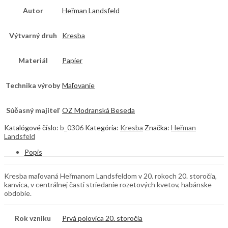
Autor
Heřman Landsfeld
Výtvarný druh
Kresba
Materiál
Papier
Technika výroby
Maľovanie
Súčasný majiteľ
OZ Modranská Beseda
Katalógové číslo:
b_0306
Kategória:
Kresba
Značka:
Heřman
Landsfeld
Popis
Kresba maľovaná Heřmanom Landsfeldom v 20. rokoch 20. storočia,
kanvica, v centrálnej časti striedanie rozetových kvetov, habánske
obdobie.
Rok vzniku
Prvá polovica 20. storočia