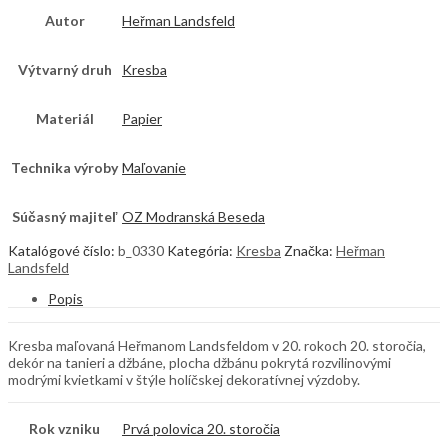
Autor
Heřman Landsfeld
Výtvarný druh
Kresba
Materiál
Papier
Technika výroby
Maľovanie
Súčasný majiteľ
OZ Modranská Beseda
Katalógové číslo:
b_0330
Kategória:
Kresba
Značka:
Heřman
Landsfeld
Popis
Kresba maľovaná Heřmanom Landsfeldom v 20. rokoch 20. storočia,
dekór na tanieri a džbáne, plocha džbánu pokrytá rozvilinovými
modrými kvietkami v štýle holíčskej dekoratívnej výzdoby.
Rok vzniku
Prvá polovica 20. storočia