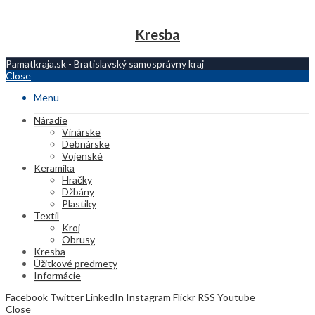
Kresba
Pamatkraja.sk - Bratislavský samosprávny kraj
Close
Menu
Náradie
Vinárske
Debnárske
Vojenské
Keramika
Hračky
Džbány
Plastiky
Textil
Kroj
Obrusy
Kresba
Úžitkové predmety
Informácie
Facebook
Twitter
LinkedIn
Instagram
Flickr
RSS
Youtube
Close