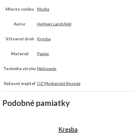
Miesto vzniku
Modra
Autor
Heřman Landsfeld
Výtvarný druh
Kresba
Materiál
Papier
Technika výroby
Maľovanie
Súčasný majiteľ
OZ Modranská Beseda
Podobné pamiatky
Kresba