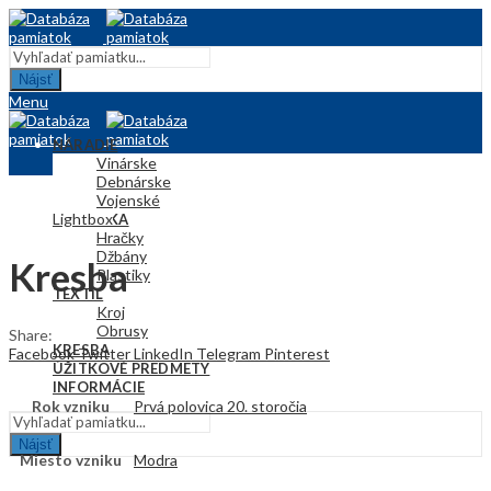
Nájsť
Menu
NÁRADIE
Vinárske
Debnárske
Vojenské
Lightbox
KERAMIKA
Hračky
Džbány
Kresba
Plastiky
TEXTIL
Kroj
Obrusy
Share:
KRESBA
Facebook
Twitter
LinkedIn
Telegram
Pinterest
ÚŽITKOVÉ PREDMETY
INFORMÁCIE
Rok vzniku
Prvá polovica 20. storočia
Nájsť
Miesto vzniku
Modra