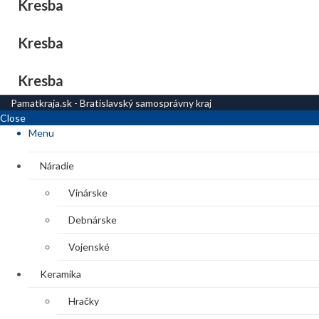
Kresba
Kresba
Kresba
Pamatkraja.sk - Bratislavský samosprávny kraj
Close
Menu
Náradie
Vinárske
Debnárske
Vojenské
Keramika
Hračky