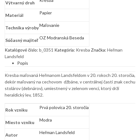
Kresba
Výtvarný druh
Papier
Materiál
Maľovanie
Technika výroby
OZ Modranská Beseda
Súčasný majiteľ
Katalógové číslo:
b_0351
Kategória:
Kresba
Značka:
Heřman
Landsfeld
Popis
Kresba maľovaná Heřmanom Landsfeldom v 20. rokoch 20. storočia,
dekór maľovaný na cechovom džbáne, v centrálnej časti znak cechu
stolárov (debnárov), umiestnený v zelenom venci, ktorý drží
heraldický lev, 1852.
Prvá polovica 20. storočia
Rok vzniku
Modra
Miesto vzniku
Heřman Landsfeld
Autor