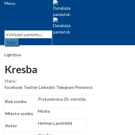
Menu
Nájsť
Lightbox
Kresba
Share:
Facebook
Twitter
LinkedIn
Telegram
Pinterest
Prvá polovica 20. storočia
Rok vzniku
Modra
Miesto vzniku
Heřman Landsfeld
Autor