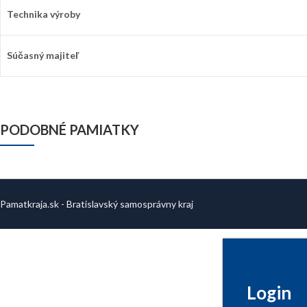
Technika výroby
Súčasný majiteľ
PODOBNÉ PAMIATKY
Pamatkraja.sk - Bratislavský samosprávny kraj
Login