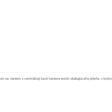
d
na tanieri, v centrálnej časti taniera motív skákajúceho jeleňa s kytic