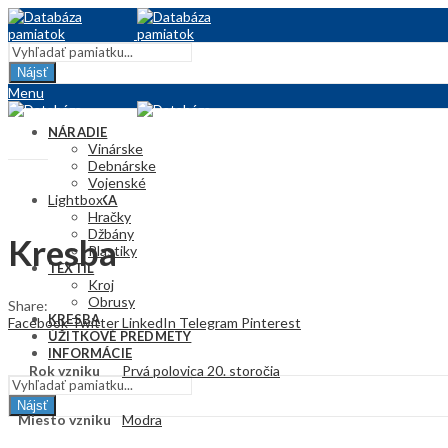
Nájsť
Menu
NÁRADIE
Vinárske
Debnárske
Vojenské
Lightbox
KERAMIKA
Hračky
Džbány
Kresba
Plastiky
TEXTIL
Kroj
Obrusy
Share:
KRESBA
Facebook
Twitter
LinkedIn
Telegram
Pinterest
ÚŽITKOVÉ PREDMETY
INFORMÁCIE
Rok vzniku
Prvá polovica 20. storočia
Nájsť
Miesto vzniku
Modra