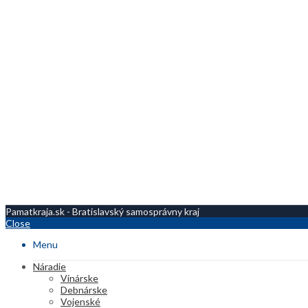
Pamatkraja.sk - Bratislavský samosprávny kraj
Close
Menu
Náradie
Vinárske
Debnárske
Vojenské