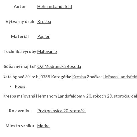
Autor
Heřman Landsfeld
Výtvarný druh
Kresba
Materiál
Papier
Technika výroby
Maľovanie
Súčasný majiteľ
OZ Modranská Beseda
Katalógové číslo:
b_0388
Kategória:
Kresba
Značka:
Heřman Landsfel
Popis
Kresba maľovaná Heřmanom Landsfeldom v 20. rokoch 20. storočia, dekór 
Rok vzniku
Prvá polovica 20. storočia
Miesto vzniku
Modra