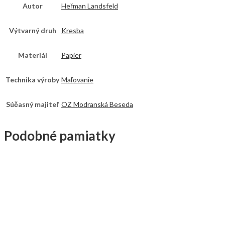
Autor
Heřman Landsfeld
Výtvarný druh
Kresba
Materiál
Papier
Technika výroby
Maľovanie
Súčasný majiteľ
OZ Modranská Beseda
Podobné pamiatky