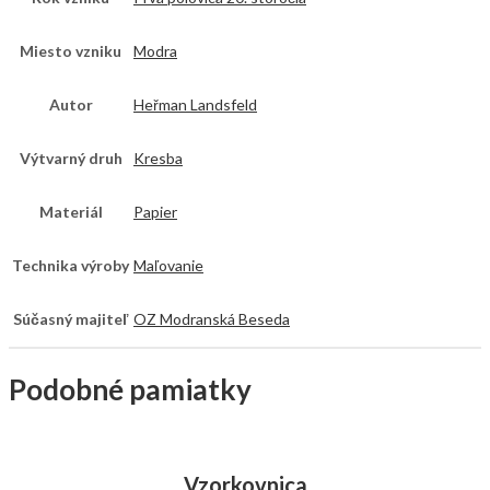
Miesto vzniku
Modra
Autor
Heřman Landsfeld
Výtvarný druh
Kresba
Materiál
Papier
Technika výroby
Maľovanie
Súčasný majiteľ
OZ Modranská Beseda
Podobné pamiatky
Vzorkovnica