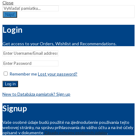
Close
Nájsť
Login
Get access to your Orders, Wishlist and Recommendations.
Remember me
Lost your password?
Log in
New to Databáza pamiatok? Sign up
Signup
Vaše osobné údaje budú použité na zjednodušenie používania tejto
webovej stránky, na správu prihlasovania do vášho účtu a na iné účely
opísané v dokumente
Zásady ochrany osobných údajov
.