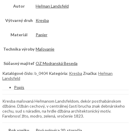
Autor
Heřman Landsfeld
Výtvarný druh
Kresba
Materiál
Papier
Technika výroby
Maľovanie
Súčasný majiteľ
OZ Modranská Beseda
Katalógové číslo:
b_0404
Kategória:
Kresba
Značka:
Heřman
Landsfeld
Popis
Kresba maľovaná Heřmanom Landsfeldom, dekór posthabánskom
džbáne. Džbán cechový, v centrálnej časti brucha znak debnárskeho
cechu, sud s náradím, na hrdle džbána architektonický motív.
Farebnosť žlto, modro, zelená, vročenie 1823.
Rok vzniku
Prvá polovica 20. storočia