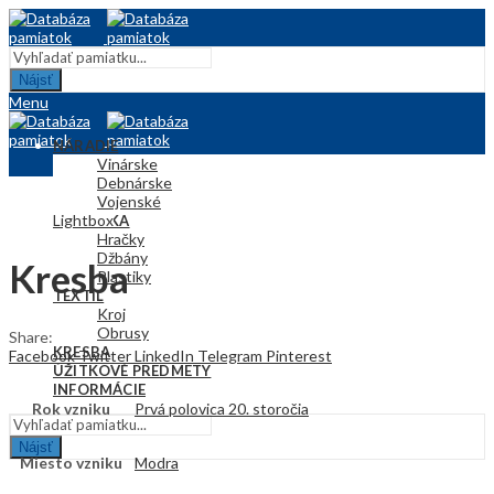
Nájsť
Menu
NÁRADIE
Vinárske
Debnárske
Vojenské
Lightbox
KERAMIKA
Hračky
Džbány
Kresba
Plastiky
TEXTIL
Kroj
Obrusy
Share:
KRESBA
Facebook
Twitter
LinkedIn
Telegram
Pinterest
ÚŽITKOVÉ PREDMETY
INFORMÁCIE
Rok vzniku
Prvá polovica 20. storočia
Nájsť
Miesto vzniku
Modra