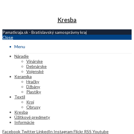
Kresba
Pamatkraja.sk - Bratislavský samosprávny kraj
Close
Menu
Náradie
Vinárske
Debnárske
Vojenské
Keramika
Hračky
Džbány
Plastiky
Textil
Kroj
Obrusy
Kresba
Úžitkové predmety
Informácie
Facebook
Twitter
LinkedIn
Instagram
Flickr
RSS
Youtube