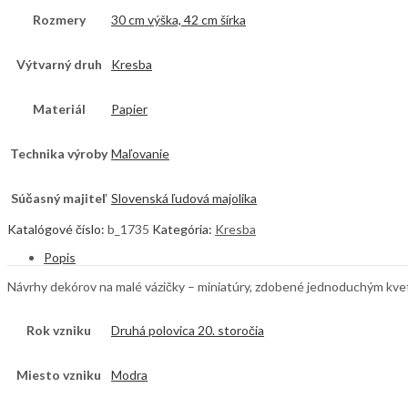
Rozmery
30 cm výška, 42 cm šírka
Výtvarný druh
Kresba
Materiál
Papier
Technika výroby
Maľovanie
Súčasný majiteľ
Slovenská ľudová majolika
Katalógové číslo:
b_1735
Kategória:
Kresba
Popis
Návrhy dekórov na malé vázičky – miniatúry, zdobené jednoduchým kv
Rok vzniku
Druhá polovica 20. storočia
Miesto vzniku
Modra