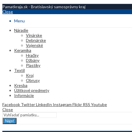
Pamatkraja.sk - Bratislavský samosprávny kraj
Close
Menu
Náradie
Vinárske
Debnárske
Vojenské
Keramika
Hračky
Džbány
Plastiky
Textil
Kroj
Obrusy
Kresba
Úžitkové predmety
Informácie
Facebook
Twitter
LinkedIn
Instagram
Flickr
RSS
Youtube
Close
Nájsť