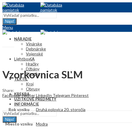
Nájsť
Menu
NÁRADIE
Vinárske
Debnárske
Vojenské
Lightbox
KERAMIKA
Hračky
Džbány
Vzorkovnica SĽM
Plastiky
TEXTIL
Kroj
Obrusy
Share:
KRESBA
Facebook
Twitter
LinkedIn
Telegram
Pinterest
ÚŽITKOVÉ PREDMETY
INFORMÁCIE
Rok vzniku
Druhá polovica 20. storočia
Nájsť
Miesto vzniku
Modra