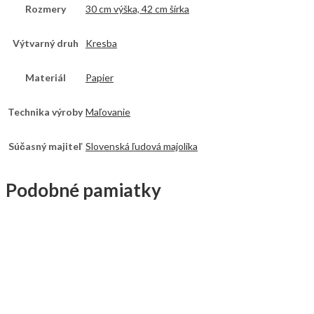
Rozmery
30 cm výška, 42 cm šírka
Výtvarný druh
Kresba
Materiál
Papier
Technika výroby
Maľovanie
Súčasný majiteľ
Slovenská ľudová majolika
Podobné pamiatky