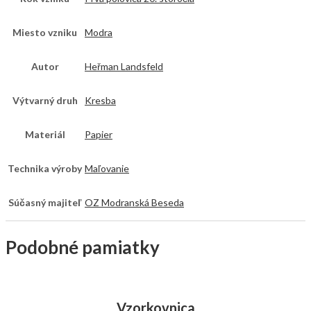
Miesto vzniku
Modra
Autor
Heřman Landsfeld
Výtvarný druh
Kresba
Materiál
Papier
Technika výroby
Maľovanie
Súčasný majiteľ
OZ Modranská Beseda
Podobné pamiatky
Vzorkovnica