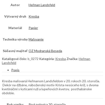
Autor
Heřman Landsfeld
Výtvarný druh
Kresba
Materiál
Papier
Technika výroby
Maľovanie
Súčasný majiteľ
OZ Modranská Beseda
Katalógové číslo:
b_0272
Kategória:
Kresba
Značka:
Heřman
Landsfeld
Popis
Kresba maľovaná Heřmanom Landsfeldom v 20. rokoch 20. storočia.
Dekór na džbáne, náboženský motív Krista nesúceho kríž, s dvoma
kvetináčmi s kyticami ruží a lupeňových kvetov, posthabánske
obdobie.
Rok vzniku
Prvá polovica 20. storočia