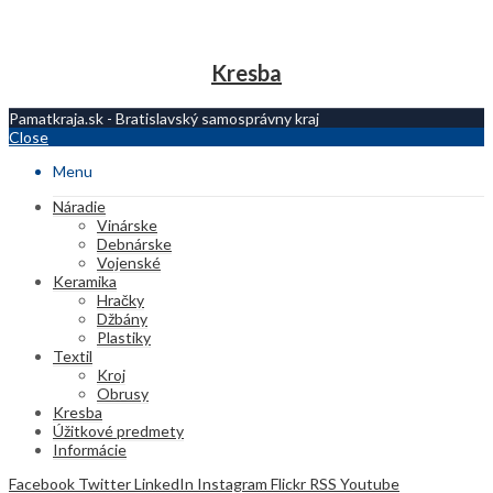
Kresba
Pamatkraja.sk - Bratislavský samosprávny kraj
Close
Menu
Náradie
Vinárske
Debnárske
Vojenské
Keramika
Hračky
Džbány
Plastiky
Textil
Kroj
Obrusy
Kresba
Úžitkové predmety
Informácie
Facebook
Twitter
LinkedIn
Instagram
Flickr
RSS
Youtube