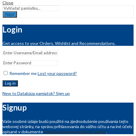
Close
Nájsť
Login
Get access to your Orders, Wishlist and Recommendations.
Remember me
Lost your password?
Log in
New to Databáza pamiatok? Sign up
Signup
Vaše osobné údaje budú použité na zjednodušenie používania tejto
webovej stránky, na správu prihlasovania do vášho účtu a na iné účely
opísané v dokumente
Zásady ochrany osobných údajov
.