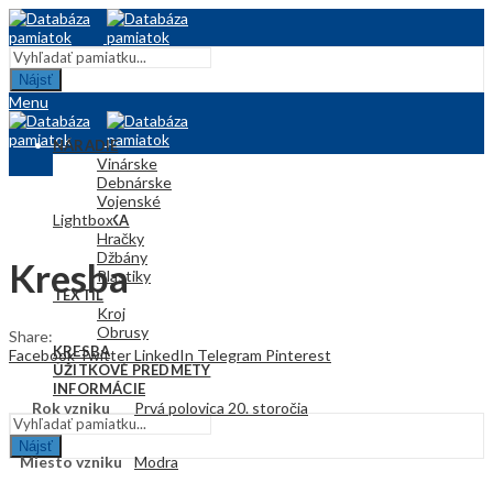
Nájsť
Menu
NÁRADIE
Vinárske
Debnárske
Vojenské
Lightbox
KERAMIKA
Hračky
Džbány
Kresba
Plastiky
TEXTIL
Kroj
Obrusy
Share:
KRESBA
Facebook
Twitter
LinkedIn
Telegram
Pinterest
ÚŽITKOVÉ PREDMETY
INFORMÁCIE
Rok vzniku
Prvá polovica 20. storočia
Nájsť
Miesto vzniku
Modra