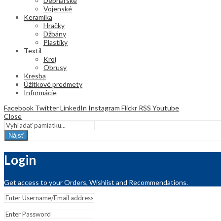
Debnárske
Vojenské
Keramika
Hračky
Džbány
Plastiky
Textil
Kroj
Obrusy
Kresba
Úžitkové predmety
Informácie
Facebook
Twitter
LinkedIn
Instagram
Flickr
RSS
Youtube
Close
Nájsť
Login
Get access to your Orders, Wishlist and Recommendations.