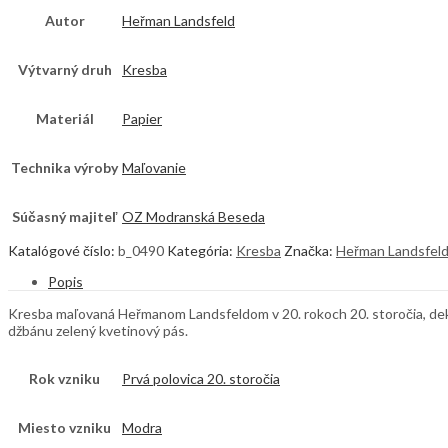
Autor
Heřman Landsfeld
Výtvarný druh
Kresba
Materiál
Papier
Technika výroby
Maľovanie
Súčasný majiteľ
OZ Modranská Beseda
Katalógové číslo:
b_0490
Kategória:
Kresba
Značka:
Heřman Landsfel
Popis
Kresba maľovaná Heřmanom Landsfeldom v 20. rokoch 20. storočia, dekór
džbánu zelený kvetinový pás.
Rok vzniku
Prvá polovica 20. storočia
Miesto vzniku
Modra