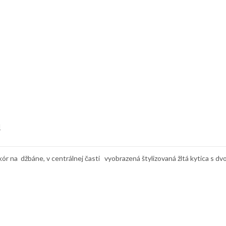
d
 na džbáne, v centrálnej časti vyobrazená štylizovaná žltá kytica s dvo