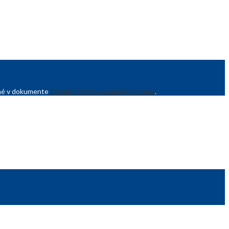
sané v dokumente
Zásady ochrany osobných údajov
.