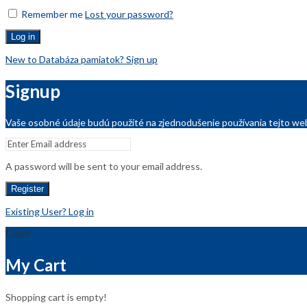
Remember me
Lost your password?
Log in
New to Databáza pamiatok? Sign up
Signup
Vaše osobné údaje budú použité na zjednodušenie používania tejto web
A password will be sent to your email address.
Register
Existing User? Log in
Close
My Cart
Shopping cart is empty!