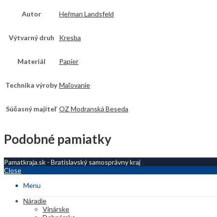
Autor
Heřman Landsfeld
Výtvarný druh
Kresba
Materiál
Papier
Technika výroby
Maľovanie
Súčasný majiteľ
OZ Modranská Beseda
Podobné pamiatky
Pamatkraja.sk - Bratislavský samosprávny kraj
Close
Menu
Náradie
Vinárske