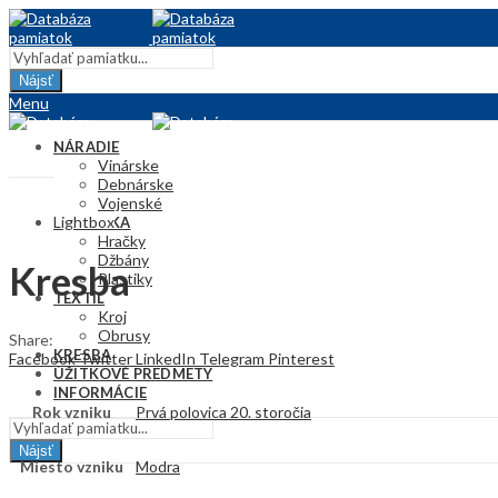
Nájsť
Menu
NÁRADIE
Vinárske
Debnárske
Vojenské
Lightbox
KERAMIKA
Hračky
Džbány
Kresba
Plastiky
TEXTIL
Kroj
Obrusy
Share:
KRESBA
Facebook
Twitter
LinkedIn
Telegram
Pinterest
ÚŽITKOVÉ PREDMETY
INFORMÁCIE
Rok vzniku
Prvá polovica 20. storočia
Nájsť
Miesto vzniku
Modra